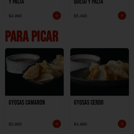
y Palta
Queso y Palta
$4.990
$5.490
PARA PICAR
Gyosas Camarón
Gyosas Cerdo
$5.990
$4.990