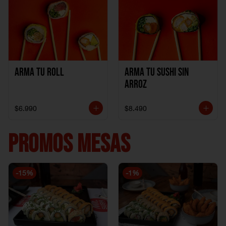
Arma Tu Roll
Arma tu Sushi sin
Arroz
$6.990
$8.490
PROMOS MESAS
-
15
%
-
1
%