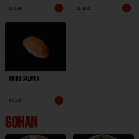
$7.990
$5.990
Nigiri Salmon
$6.490
GOHAN