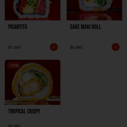
Picantito
Sake Maki Roll
$7.490
$6.990
-
13
%
Tropical crispy
$6.990