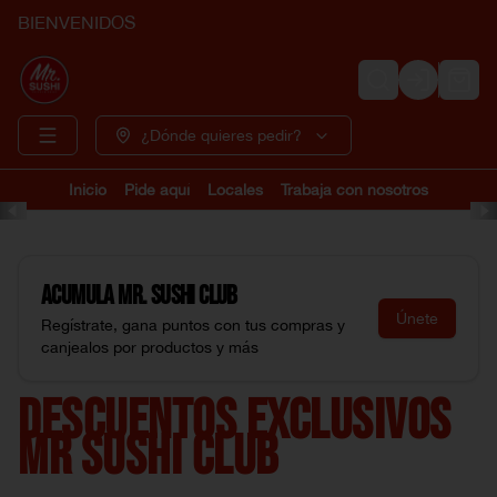
BIENVENIDOS
Login
¿Dónde quieres pedir?
Inicio
Pide aquí
Locales
Trabaja con nosotros
Acumula
Mr. Sushi Club
Únete
Regístrate, gana puntos con tus compras y
canjealos por productos y más
DESCUENTOS EXCLUSIVOS
MR SUSHI CLUB