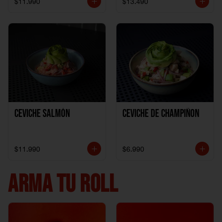
$11.990
$13.490
Ceviche Salmón
Ceviche de Champiñon
$11.990
$6.990
ARMA TU ROLL