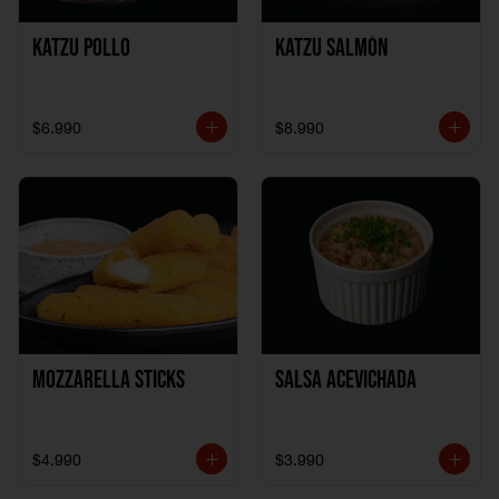
Katzu Pollo
Katzu Salmón
$6.990
$8.990
Mozzarella Sticks
Salsa Acevichada
$4.990
$3.990