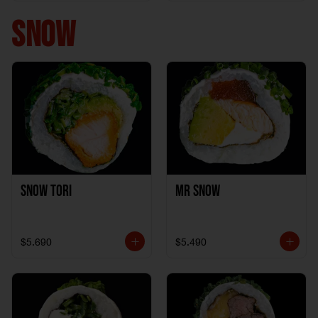
+ 1California Kani +
1Katzu de Pollo
SNOW
Snow Tori
Mr Snow
$5.690
$5.490