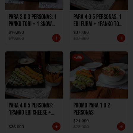
Para 2 o 3 personas: 1
Para 4 o 5 personas: 1
Panko Tori + 1 Snow
Ebi Furai + 1Panko Tori
Ebi Cheese + 1
+ 1Snow Kani +
$16.990
$37.490
California Sake Cheese
1California Sake +
$19.990
$37.990
1Katzu de Pollo +
1Katzu de Camaron
-
8
%
Para 4 o 5 personas:
Promo Para 1 o 2
1Panko Ebi Cheese +
personas
1Panko Tori + 1Snow
$21.990
Sake + 1Avocado Beto
$36.990
$23.990