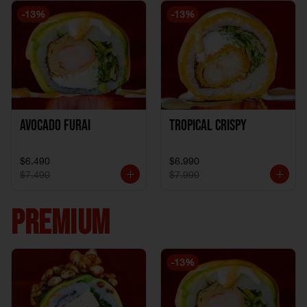
-
13
%
-
13
%
Avocado Furai
Tropical crispy
$6.490
$6.990
$7.490
$7.990
PREMIUM
-
13
%