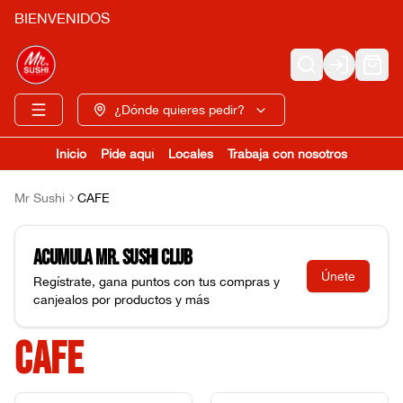
BIENVENIDOS
Login
¿Dónde quieres pedir?
Inicio
Pide aquí
Locales
Trabaja con nosotros
Mr Sushi
CAFE
Acumula
Mr. Sushi Club
Únete
Regístrate, gana puntos con tus compras y
canjealos por productos y más
CAFE