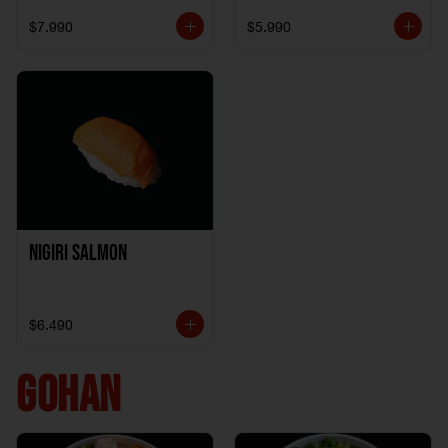
$7.990
$5.990
Nigiri Salmon
$6.490
GOHAN