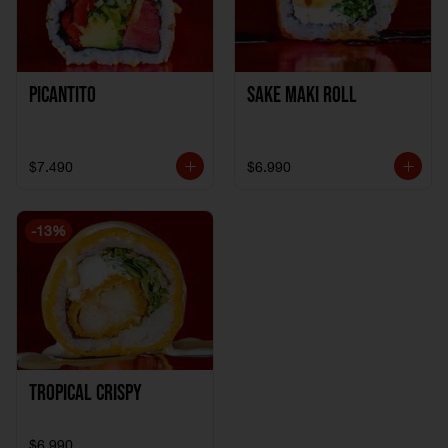
Picantito
Sake Maki Roll
$7.490
$6.990
-
13
%
Tropical crispy
$6.990