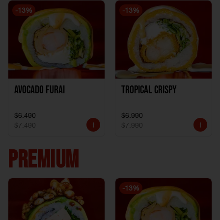
-
13
%
-
13
%
Avocado Furai
Tropical crispy
$6.490
$6.990
$7.490
$7.990
PREMIUM
-
13
%