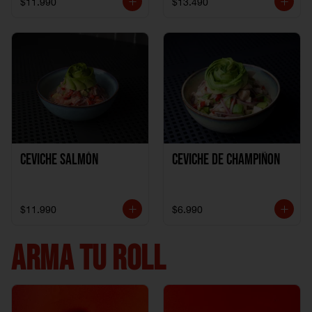
$11.990
$13.490
Ceviche Salmón
Ceviche de Champiñon
$11.990
$6.990
ARMA TU ROLL