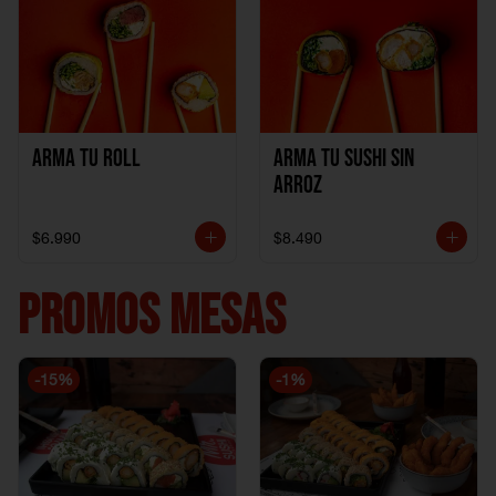
Arma Tu Roll
Arma tu Sushi sin
Arroz
$6.990
$8.490
PROMOS MESAS
-
15
%
-
1
%