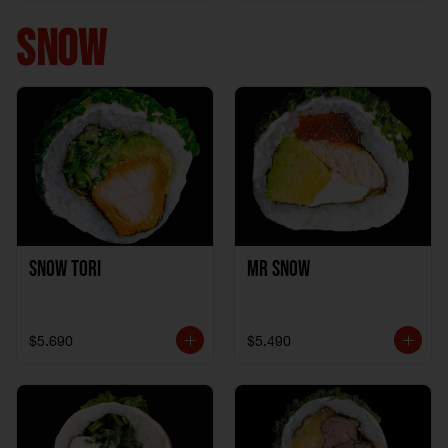
+ 1California Kani +
1Katzu de Pollo
SNOW
Snow Tori
Mr Snow
$5.690
$5.490