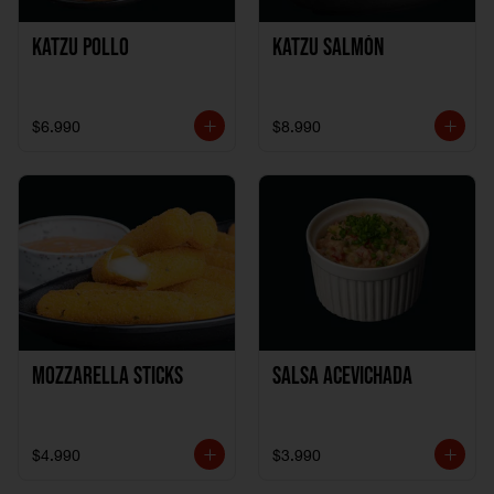
Katzu Pollo
Katzu Salmón
$6.990
$8.990
Mozzarella Sticks
Salsa Acevichada
$4.990
$3.990