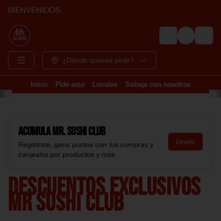
BIENVENIDOS
Login
¿Dónde quieres pedir?
Inicio
Pide aquí
Locales
Trabaja con nosotros
Acumula
Mr. Sushi Club
Únete
Regístrate, gana puntos con tus compras y
canjealos por productos y más
DESCUENTOS EXCLUSIVOS
MR SUSHI CLUB