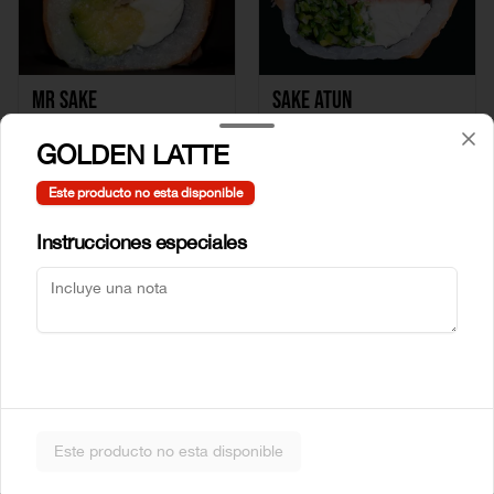
Mr Sake
Sake Atun
GOLDEN LATTE
$5.990
$6.990
Este producto no esta disponible
Instrucciones especiales
Sake Crab
Sake Ebi
Este producto no esta disponible