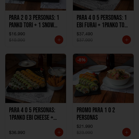
Para 2 o 3 personas: 1
Para 4 o 5 personas: 1
Panko Tori + 1 Snow
Ebi Furai + 1Panko Tori
Ebi Cheese + 1
+ 1Snow Kani +
$16.990
$37.490
California Sake Cheese
1California Sake +
$19.990
$37.990
1Katzu de Pollo +
1Katzu de Camaron
-
8
%
Para 4 o 5 personas:
Promo Para 1 o 2
1Panko Ebi Cheese +
personas
1Panko Tori + 1Snow
$21.990
Sake + 1Avocado Beto
$36.990
$23.990