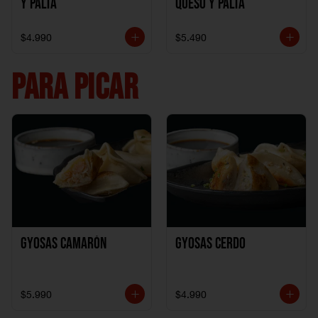
y Palta
Queso y Palta
$4.990
$5.490
PARA PICAR
Gyosas Camarón
Gyosas Cerdo
$5.990
$4.990