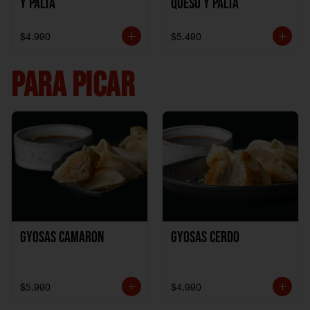
y Palta
Queso y Palta
$4.990
$5.490
PARA PICAR
Gyosas Camarón
Gyosas Cerdo
$5.990
$4.990