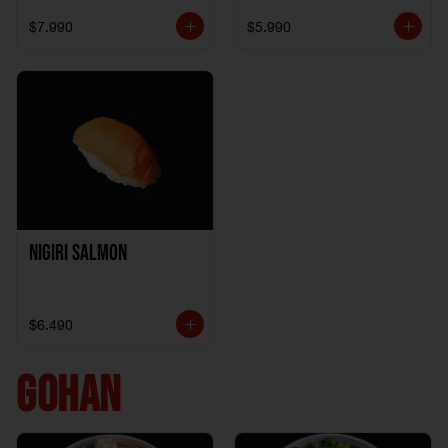
$7.990
$5.990
Nigiri Salmon
$6.490
GOHAN