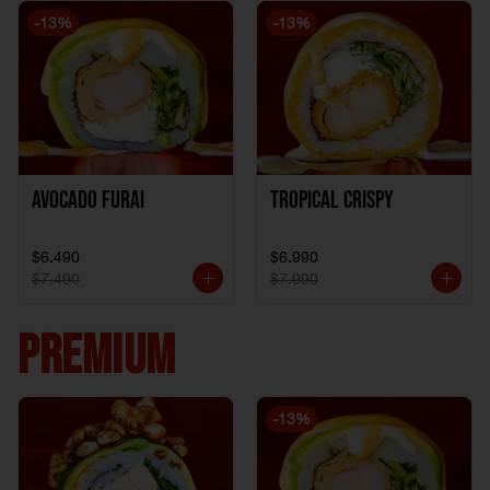
-
13
%
-
13
%
Avocado Furai
Tropical crispy
$6.490
$6.990
$7.490
$7.990
PREMIUM
-
13
%