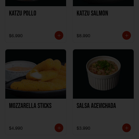
Katzu Pollo
Katzu Salmón
$6.990
$8.990
Mozzarella Sticks
Salsa Acevichada
$4.990
$3.990