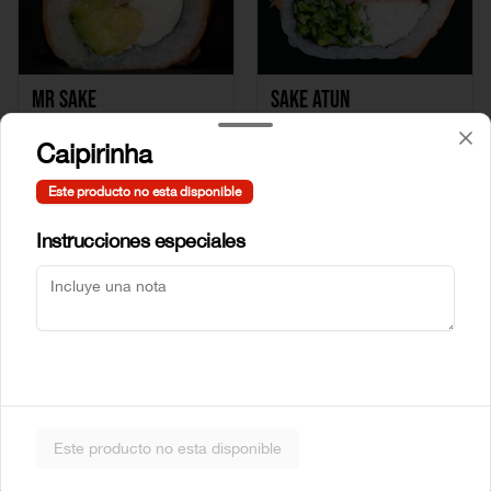
Mr Sake
Sake Atun
Caipirinha
$5.990
$6.990
Este producto no esta disponible
Instrucciones especiales
Sake Crab
Sake Ebi
Este producto no esta disponible