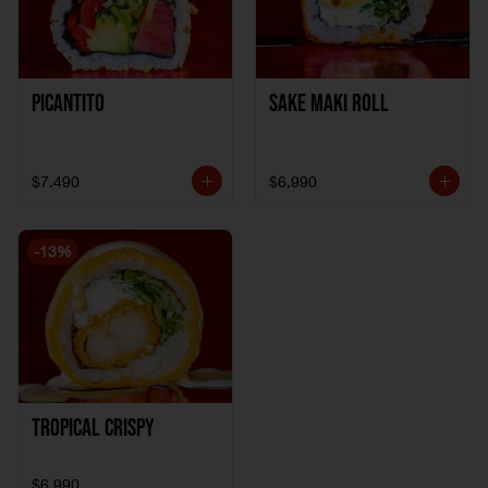
Picantito
Sake Maki Roll
$7.490
$6.990
-
13
%
Tropical crispy
$6.990