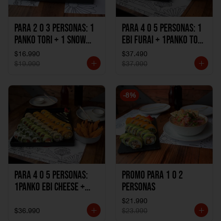
Para 2 o 3 personas: 1
Para 4 o 5 personas: 1
Panko Tori + 1 Snow
Ebi Furai + 1Panko Tori
Ebi Cheese + 1
+ 1Snow Kani +
$16.990
$37.490
California Sake Cheese
1California Sake +
$19.990
$37.990
1Katzu de Pollo +
1Katzu de Camaron
-
8
%
Para 4 o 5 personas:
Promo Para 1 o 2
1Panko Ebi Cheese +
personas
1Panko Tori + 1Snow
$21.990
Sake + 1Avocado Beto
$36.990
$23.990