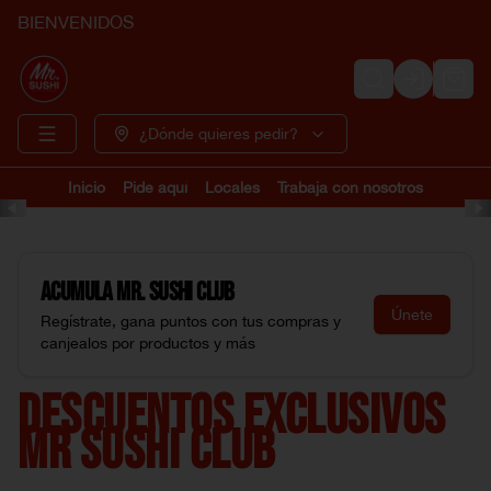
BIENVENIDOS
Login
¿Dónde quieres pedir?
Inicio
Pide aquí
Locales
Trabaja con nosotros
Acumula
Mr. Sushi Club
Únete
Regístrate, gana puntos con tus compras y
canjealos por productos y más
DESCUENTOS EXCLUSIVOS
MR SUSHI CLUB