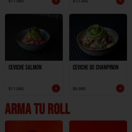
$11.990
$13.490
Ceviche Salmón
Ceviche de Champiñon
$11.990
$6.990
ARMA TU ROLL