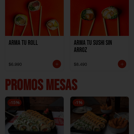
Arma Tu Roll
Arma tu Sushi sin
Arroz
$6.990
$8.490
PROMOS MESAS
-
15
%
-
1
%