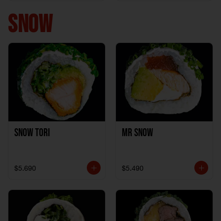
+ 1California Kani +
1Katzu de Pollo
SNOW
Snow Tori
Mr Snow
$5.690
$5.490