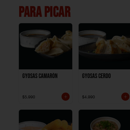
PARA PICAR
Gyosas Camarón
Gyosas Cerdo
$5.990
$4.990