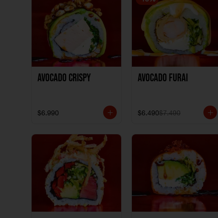
Avocado Crispy
Avocado Furai
$6.990
$6.490
$7.490