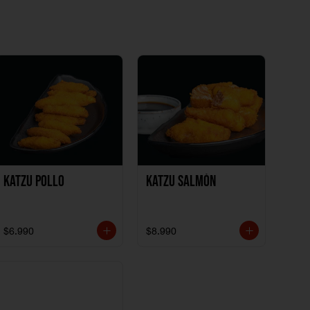
Katzu Pollo
Katzu Salmón
$6.990
$8.990