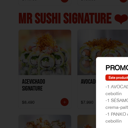
MR SUSHI SIGNATURE ❤️
PROMO
Este product
ACEVICHADO
AVOCADO NIKKEI
-1 AVOCAD
SIGNATURE
cebollin
-1 SÉSAMO
$8.490
$7.990
crema-pal
-1 PANKO 
cebollin