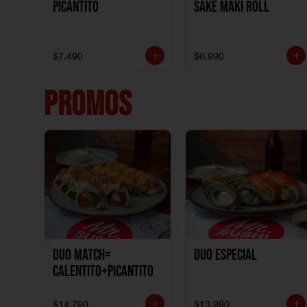
Picantito
Sake Maki Roll
$7.490
$6.990
PROMOS
DUO MATCH=
Duo especial
CALENTITO+PICANTITO
$14.790
$13.990