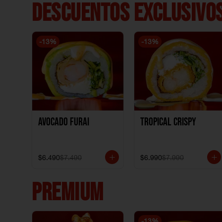
DESCUENTOS EXCLUSIVOS
-
13
%
-
13
%
Avocado Furai
Tropical crispy
$6.490
$7.490
$6.990
$7.990
PREMIUM
-
13
%