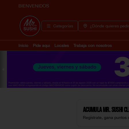
BIENVENIDOS
Categorías
¿Dónde quieres pedi
Inicio
Pide aquí
Locales
Trabaja con nosotros
Acumula
Mr. Sushi C
Regístrate, gana puntos 