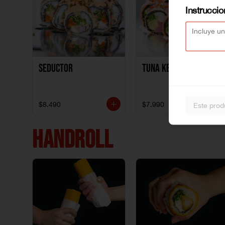
Instrucci
Seductor
TUNA KETO
$8.490
$7.990
Este prod
HANDROLL