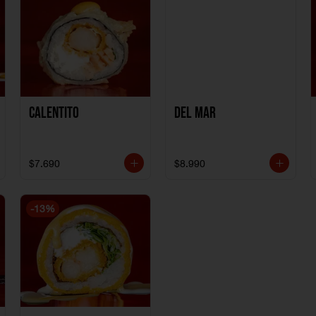
Calentito
Del Mar
$7.690
$8.990
-
13
%