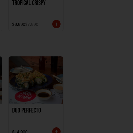
Tropical crispy
$6.990
$7.990
Duo perfecto
$14.990