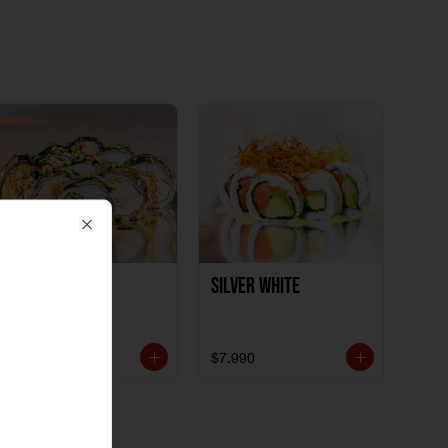
Close
Polloki
SILVER WHITE
$7.990
$7.990