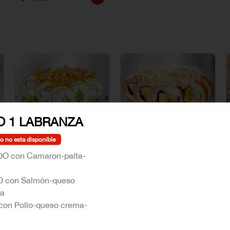
 1 LABRANZA
o no esta disponible
AVOCADO SIGNATURE
CRAB ROLL
O con Camaron-palta-
 con Salmón-queso
$7.990
$7.990
ta
con Pollo-queso crema-