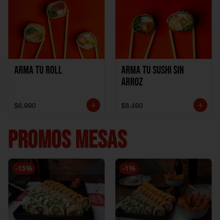
Arma Tu Roll
Arma tu Sushi sin
Arroz
$6.990
$8.490
PROMOS MESAS
-
15
%
-
1
%