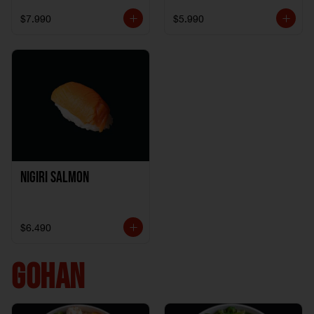
$7.990
$5.990
Nigiri Salmon
$6.490
GOHAN