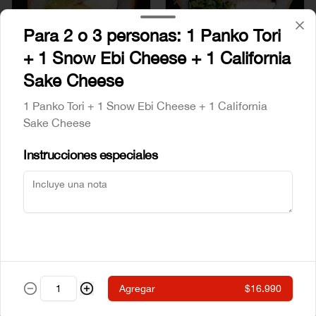
Para 2 o 3 personas: 1 Panko Tori
+ 1 Snow Ebi Cheese + 1 California
Mr Sake
Sake Atun
Sake Cheese
1 Panko Tori + 1 Snow Ebi Cheese + 1 California
$5.990
$6.990
Sake Cheese
Instrucciones especiales
Sake Crab
Sake Ebi
Agregar
$16.990