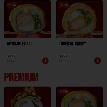
-
13
%
-
13
%
Avocado Furai
Tropical crispy
$6.490
$6.990
$7.490
$7.990
PREMIUM
-
13
%