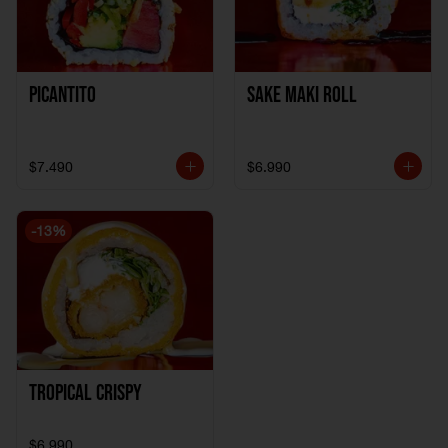
Picantito
Sake Maki Roll
$7.490
$6.990
-
13
%
Tropical crispy
$6.990