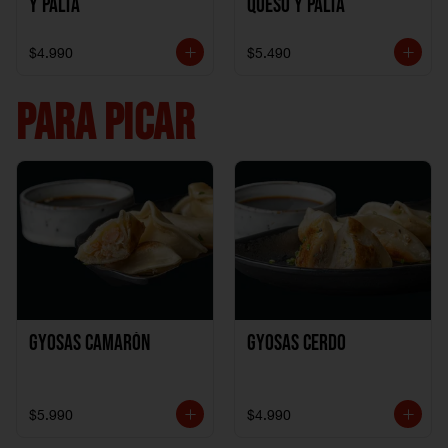
y Palta
Queso y Palta
$4.990
$5.490
PARA PICAR
Gyosas Camarón
Gyosas Cerdo
$5.990
$4.990