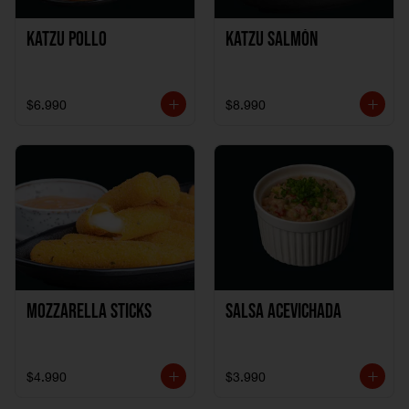
Katzu Pollo
Katzu Salmón
$6.990
$8.990
Mozzarella Sticks
Salsa Acevichada
$4.990
$3.990