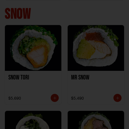
+ 1California Kani +
1Katzu de Pollo
SNOW
Snow Tori
Mr Snow
$5.690
$5.490