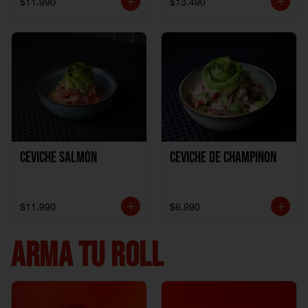
$11.990
$13.490
Ceviche Salmón
Ceviche de Champiñon
$11.990
$6.990
ARMA TU ROLL