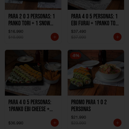
Para 2 o 3 personas: 1
Para 4 o 5 personas: 1
Panko Tori + 1 Snow
Ebi Furai + 1Panko Tori
Ebi Cheese + 1
+ 1Snow Kani +
$16.990
$37.490
California Sake Cheese
1California Sake +
$19.990
$37.990
1Katzu de Pollo +
1Katzu de Camaron
-
8
%
Para 4 o 5 personas:
Promo Para 1 o 2
1Panko Ebi Cheese +
personas
1Panko Tori + 1Snow
$21.990
Sake + 1Avocado Beto
$36.990
$23.990