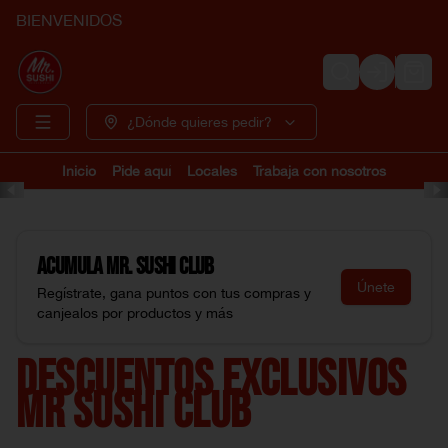
BIENVENIDOS
Login
¿Dónde quieres pedir?
Inicio
Pide aquí
Locales
Trabaja con nosotros
Acumula
Mr. Sushi Club
Únete
Regístrate, gana puntos con tus compras y
canjealos por productos y más
DESCUENTOS EXCLUSIVOS
MR SUSHI CLUB