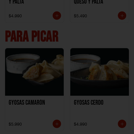
y Palta
Queso y Palta
$4.990
$5.490
PARA PICAR
Gyosas Camarón
Gyosas Cerdo
$5.990
$4.990