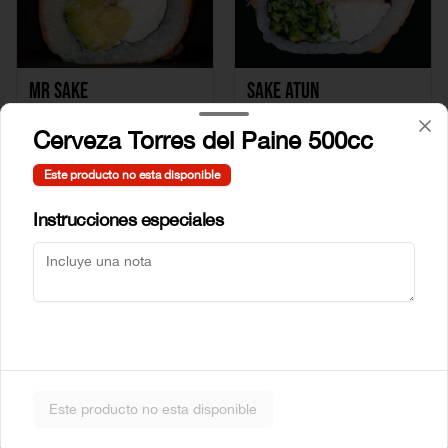
Mr Sake
Sake Atun
Cerveza Torres del Paine 500cc
$5.990
$6.990
Este producto no esta disponible
Instrucciones especiales
Sake Crab
Sake Ebi
Este producto no esta disponible