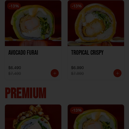
-
13
%
-
13
%
Avocado Furai
Tropical crispy
$6.490
$6.990
$7.490
$7.990
PREMIUM
-
13
%