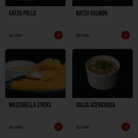
Katzu Pollo
Katzu Salmón
$6.990
$8.990
Mozzarella Sticks
Salsa Acevichada
$4.990
$3.990