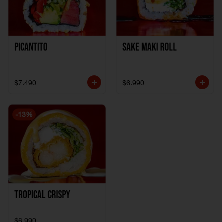
Picantito
Sake Maki Roll
$7.490
$6.990
-
13
%
Tropical crispy
$6.990