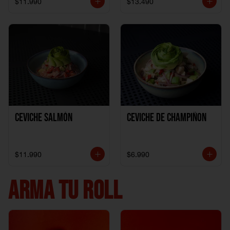
$11.990
$13.490
Ceviche Salmón
Ceviche de Champiñon
$11.990
$6.990
ARMA TU ROLL