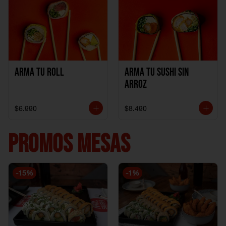
Arma Tu Roll
Arma tu Sushi sin
Arroz
$6.990
$8.490
PROMOS MESAS
-
15
%
-
1
%