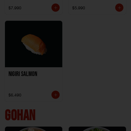
$7.990
$5.990
Nigiri Salmon
$6.490
GOHAN