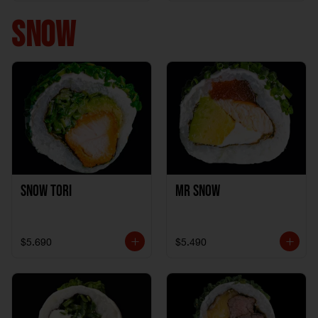
+ 1California Kani +
1Katzu de Pollo
SNOW
Snow Tori
Mr Snow
$5.690
$5.490