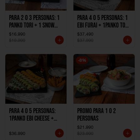
Para 2 o 3 personas: 1
Para 4 o 5 personas: 1
Panko Tori + 1 Snow
Ebi Furai + 1Panko Tori
Ebi Cheese + 1
+ 1Snow Kani +
$16.990
$37.490
California Sake Cheese
1California Sake +
$19.990
$37.990
1Katzu de Pollo +
1Katzu de Camaron
-
8
%
Para 4 o 5 personas:
Promo Para 1 o 2
1Panko Ebi Cheese +
personas
1Panko Tori + 1Snow
$21.990
Sake + 1Avocado Beto
$36.990
$23.990