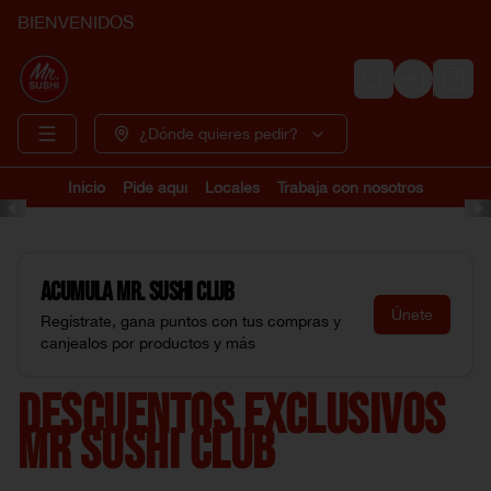
BIENVENIDOS
Login
¿Dónde quieres pedir?
Inicio
Pide aquí
Locales
Trabaja con nosotros
Acumula
Mr. Sushi Club
Únete
Regístrate, gana puntos con tus compras y
canjealos por productos y más
DESCUENTOS EXCLUSIVOS
MR SUSHI CLUB