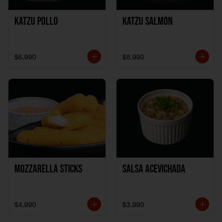
Katzu Pollo
Katzu Salmón
$6.990
$8.990
Mozzarella Sticks
Salsa Acevichada
$4.990
$3.990