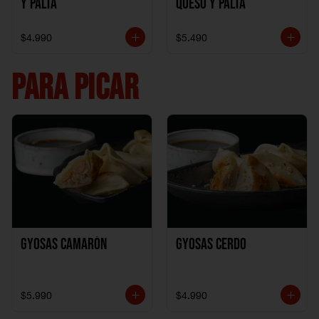
y Palta
Queso y Palta
$4.990
$5.490
PARA PICAR
Gyosas Camarón
Gyosas Cerdo
$5.990
$4.990