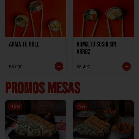
Arma Tu Roll
Arma tu Sushi sin
Arroz
$6.990
$8.490
PROMOS MESAS
-
15
%
-
1
%