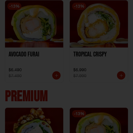
-
13
%
-
13
%
Avocado Furai
Tropical crispy
$6.490
$6.990
$7.490
$7.990
PREMIUM
-
13
%