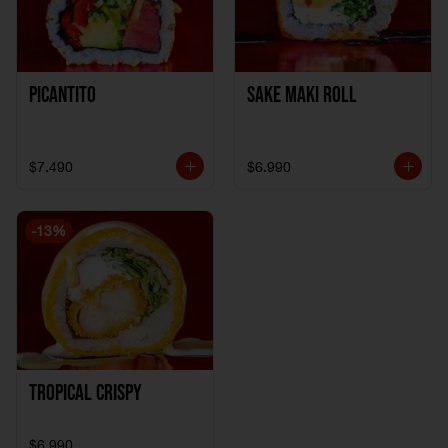
Picantito
Sake Maki Roll
$7.490
$6.990
-
13
%
Tropical crispy
$6.990