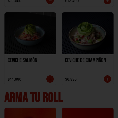
$11.990
$13.490
Ceviche Salmón
Ceviche de Champiñon
$11.990
$6.990
ARMA TU ROLL