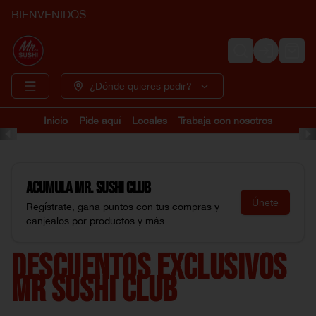
BIENVENIDOS
Login
¿Dónde quieres pedir?
Inicio
Pide aquí
Locales
Trabaja con nosotros
Acumula
Mr. Sushi Club
Únete
Regístrate, gana puntos con tus compras y
canjealos por productos y más
DESCUENTOS EXCLUSIVOS
MR SUSHI CLUB