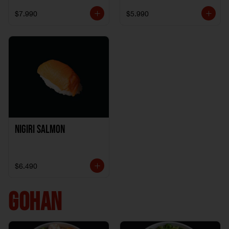
$7.990
$5.990
Nigiri Salmon
$6.490
GOHAN