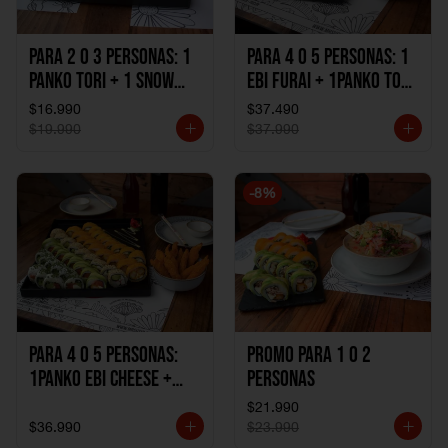
Para 2 o 3 personas: 1
Para 4 o 5 personas: 1
Panko Tori + 1 Snow
Ebi Furai + 1Panko Tori
Ebi Cheese + 1
+ 1Snow Kani +
$16.990
$37.490
California Sake Cheese
1California Sake +
$19.990
$37.990
1Katzu de Pollo +
1Katzu de Camaron
-
8
%
Para 4 o 5 personas:
Promo Para 1 o 2
1Panko Ebi Cheese +
personas
1Panko Tori + 1Snow
$21.990
Sake + 1Avocado Beto
$36.990
$23.990