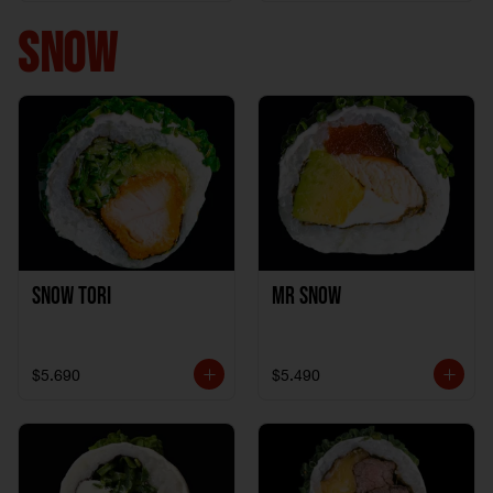
+ 1California Kani +
1Katzu de Pollo
SNOW
Snow Tori
Mr Snow
$5.690
$5.490