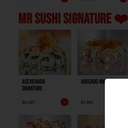
MR SUSHI SIGNATURE ❤️
ACEVICHADO
AVOCADO NIKKEI
SIGNATURE
$8.490
$7.990