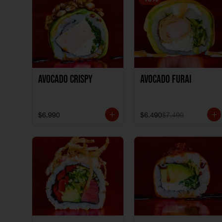
Avocado Crispy
Avocado Furai
$6.990
$6.490
$7.490