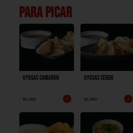
PARA PICAR
Gyosas Camarón
Gyosas Cerdo
$5.990
$4.990