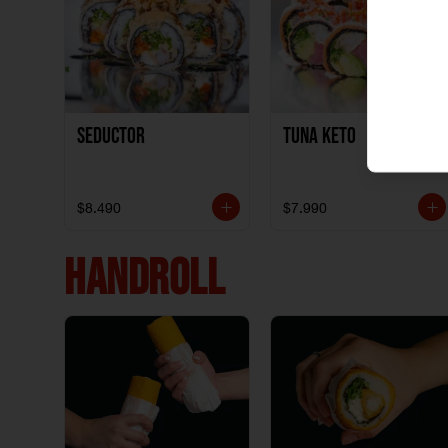
Seductor
TUNA KETO
$8.490
$7.990
HANDROLL