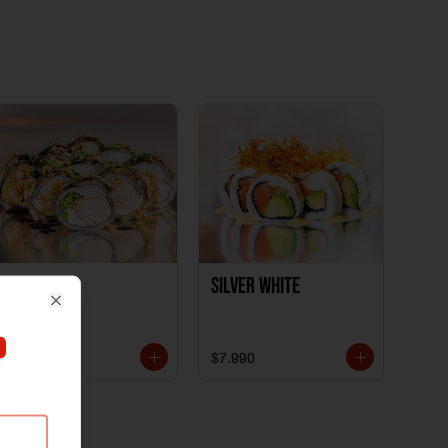
Polloki
SILVER WHITE
Close
$7.990
$7.990