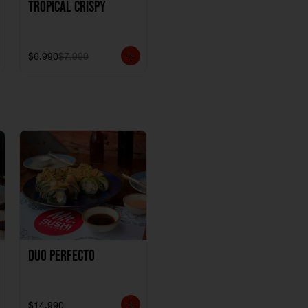
Tropical crispy
$6.990
$7.990
Duo perfecto
$14.990