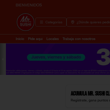
BIENVENIDOS
Categorías
¿Dónde quieres pedi
Inicio
Pide aquí
Locales
Trabaja con nosotros
Acumula
Mr. Sushi C
Regístrate, gana puntos 