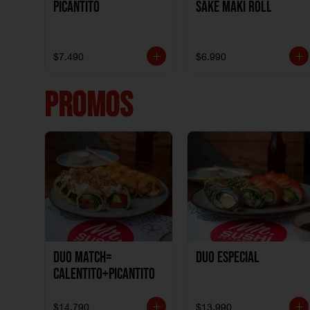
Picantito
Sake Maki Roll
$7.490
$6.990
PROMOS
DUO MATCH=
Duo especial
CALENTITO+PICANTITO
$14.790
$13.990