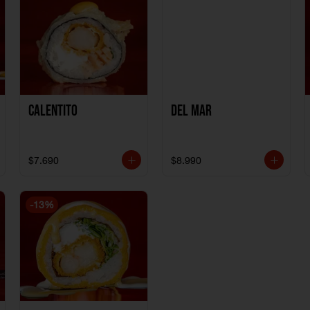
Calentito
Del Mar
$7.690
$8.990
-
13
%