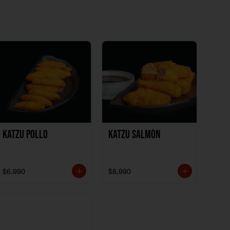
Katzu Pollo
Katzu Salmón
$6.990
$8.990