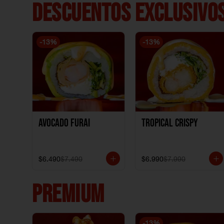
DESCUENTOS EXCLUSIVOS
-
13
%
-
13
%
Avocado Furai
Tropical crispy
$6.490
$7.490
$6.990
$7.990
PREMIUM
-
13
%