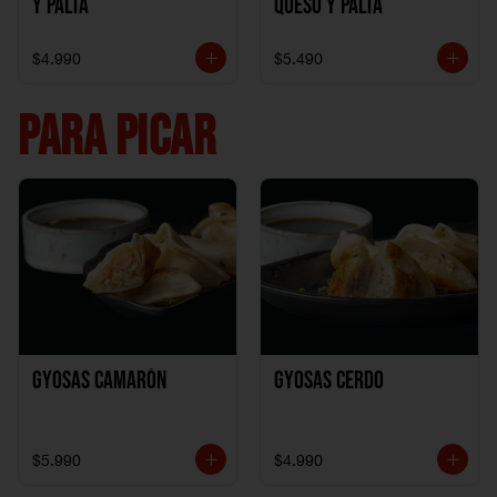
y Palta
Queso y Palta
$4.990
$5.490
PARA PICAR
Gyosas Camarón
Gyosas Cerdo
$5.990
$4.990