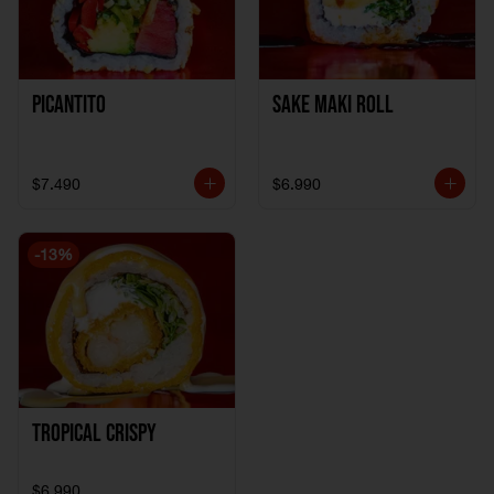
Picantito
Sake Maki Roll
$7.490
$6.990
-
13
%
Tropical crispy
$6.990