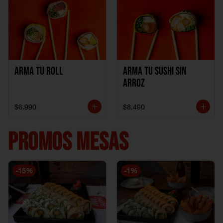
Arma Tu Roll
Arma tu Sushi sin
Arroz
$6.990
$8.490
PROMOS MESAS
-
15
%
-
1
%