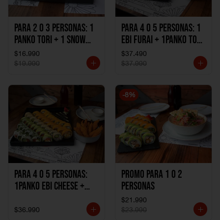
Para 2 o 3 personas: 1
Para 4 o 5 personas: 1
Panko Tori + 1 Snow
Ebi Furai + 1Panko Tori
Ebi Cheese + 1
+ 1Snow Kani +
$16.990
$37.490
California Sake Cheese
1California Sake +
$19.990
$37.990
1Katzu de Pollo +
1Katzu de Camaron
-
8
%
Para 4 o 5 personas:
Promo Para 1 o 2
1Panko Ebi Cheese +
personas
1Panko Tori + 1Snow
$21.990
Sake + 1Avocado Beto
$36.990
$23.990