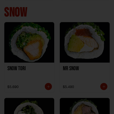
+ 1California Kani +
1Katzu de Pollo
SNOW
Snow Tori
Mr Snow
$5.690
$5.490