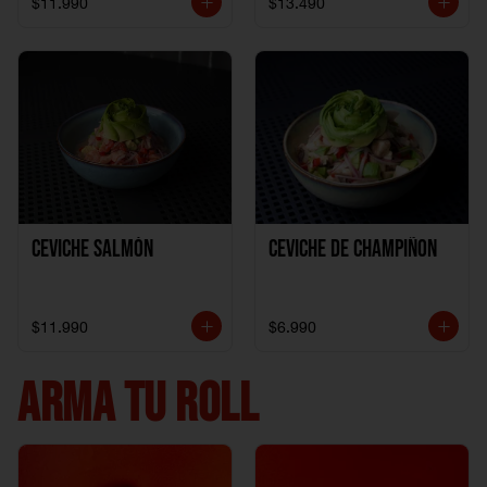
$11.990
$13.490
Ceviche Salmón
Ceviche de Champiñon
$11.990
$6.990
ARMA TU ROLL