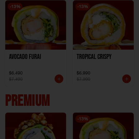
-
13
%
-
13
%
Avocado Furai
Tropical crispy
$6.490
$6.990
$7.490
$7.990
PREMIUM
-
13
%