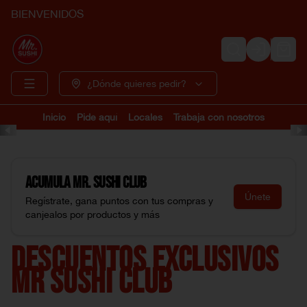
BIENVENIDOS
Login
¿Dónde quieres pedir?
Inicio
Pide aquí
Locales
Trabaja con nosotros
Acumula
Mr. Sushi Club
Únete
Regístrate, gana puntos con tus compras y
canjealos por productos y más
DESCUENTOS EXCLUSIVOS
MR SUSHI CLUB