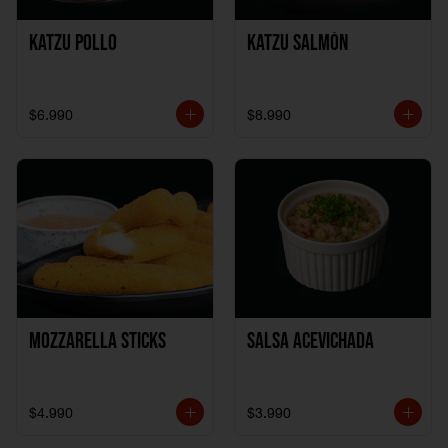
Katzu Pollo
Katzu Salmón
$6.990
$8.990
Mozzarella Sticks
Salsa Acevichada
$4.990
$3.990