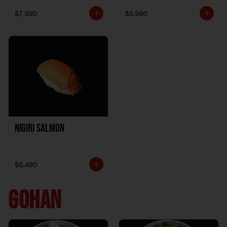
$7.990
$5.990
Nigiri Salmon
$6.490
GOHAN