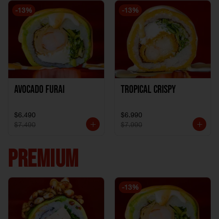
-
13
%
-
13
%
Avocado Furai
Tropical crispy
$6.490
$6.990
$7.490
$7.990
PREMIUM
-
13
%