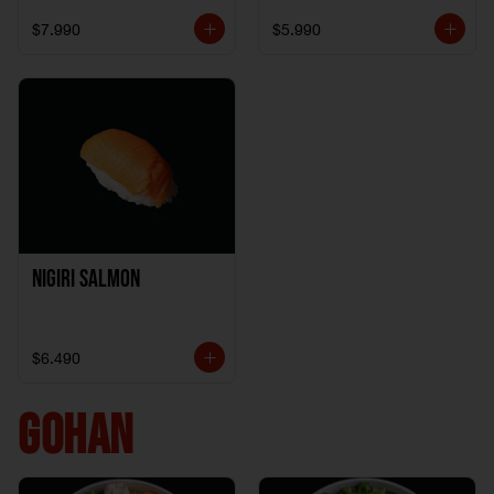
$7.990
$5.990
Nigiri Salmon
$6.490
GOHAN