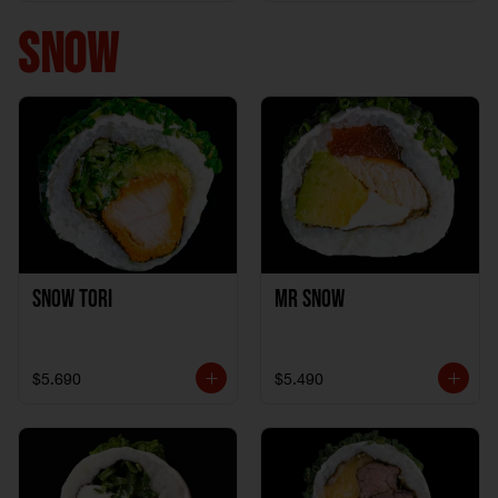
+ 1California Kani +
1Katzu de Pollo
SNOW
Snow Tori
Mr Snow
$5.690
$5.490