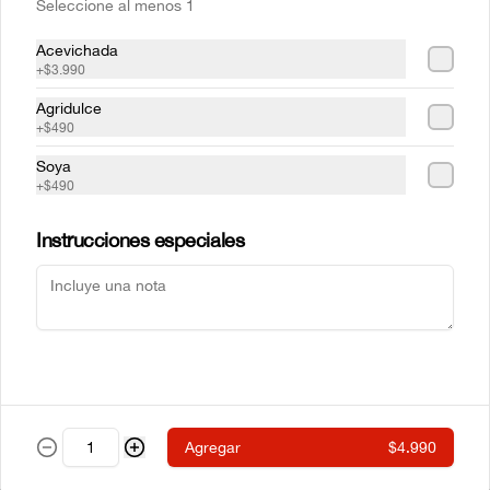
Seleccione al menos 1
Acevichada
+
$3.990
Mr Sake
Sake Atun
Agridulce
+
$490
Soya
$5.990
$6.990
+
$490
Instrucciones especiales
Sake Crab
Sake Ebi
Agregar
$4.990