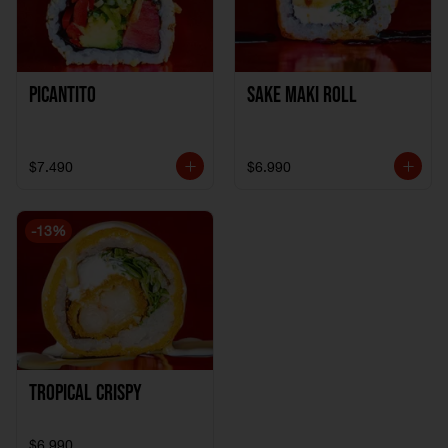
Picantito
Sake Maki Roll
$7.490
$6.990
-
13
%
Tropical crispy
$6.990