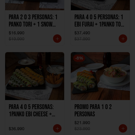
Para 2 o 3 personas: 1
Para 4 o 5 personas: 1
Panko Tori + 1 Snow
Ebi Furai + 1Panko Tori
Ebi Cheese + 1
+ 1Snow Kani +
$16.990
$37.490
California Sake Cheese
1California Sake +
$19.990
$37.990
1Katzu de Pollo +
1Katzu de Camaron
-
8
%
Para 4 o 5 personas:
Promo Para 1 o 2
1Panko Ebi Cheese +
personas
1Panko Tori + 1Snow
$21.990
Sake + 1Avocado Beto
$36.990
$23.990