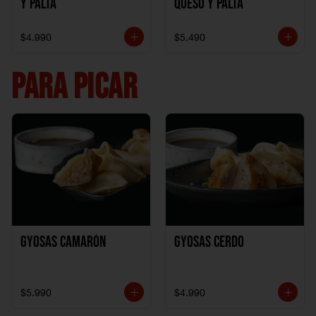
y Palta
Queso y Palta
$4.990
$5.490
PARA PICAR
Gyosas Camarón
Gyosas Cerdo
$5.990
$4.990