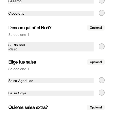
Sésamo
Ciboulette
Deseas quitar el Nori?
Opcional
Seleccione 1
Avocado clasic
Mr Avocado
Si, sin nori
+
$990
Elige tus salsa
Opcional
$6.290
$5.990
Seleccione 1
SALMON
Salsa Agridulce
Salsa Soya
Quieres salsa extra?
Opcional