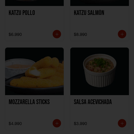
Katzu Pollo
Katzu Salmón
$6.990
$8.990
Mozzarella Sticks
Salsa Acevichada
$4.990
$3.990