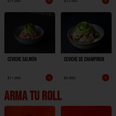
$11.990
$13.490
Ceviche Salmón
Ceviche de Champiñon
$11.990
$6.990
ARMA TU ROLL