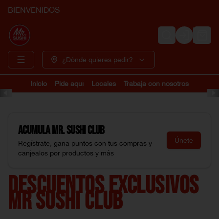
BIENVENIDOS
Login
¿Dónde quieres pedir?
Inicio
Pide aquí
Locales
Trabaja con nosotros
Acumula
Mr. Sushi Club
Únete
Regístrate, gana puntos con tus compras y
canjealos por productos y más
DESCUENTOS EXCLUSIVOS
MR SUSHI CLUB