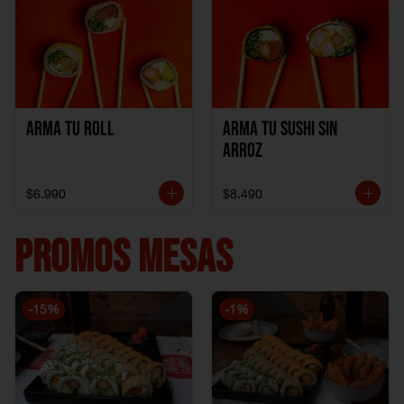
Arma Tu Roll
Arma tu Sushi sin
Arroz
$6.990
$8.490
PROMOS MESAS
-
15
%
-
1
%