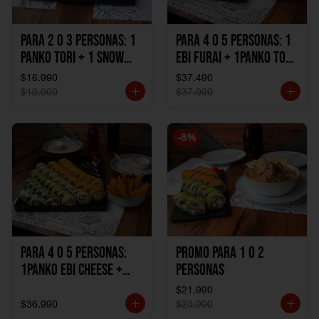
Para 2 o 3 personas: 1
Para 4 o 5 personas: 1
Panko Tori + 1 Snow
Ebi Furai + 1Panko Tori
Ebi Cheese + 1
+ 1Snow Kani +
$16.990
$37.490
California Sake Cheese
1California Sake +
$19.990
$37.990
1Katzu de Pollo +
1Katzu de Camaron
-
8
%
Para 4 o 5 personas:
Promo Para 1 o 2
1Panko Ebi Cheese +
personas
1Panko Tori + 1Snow
$21.990
Sake + 1Avocado Beto
$36.990
$23.990