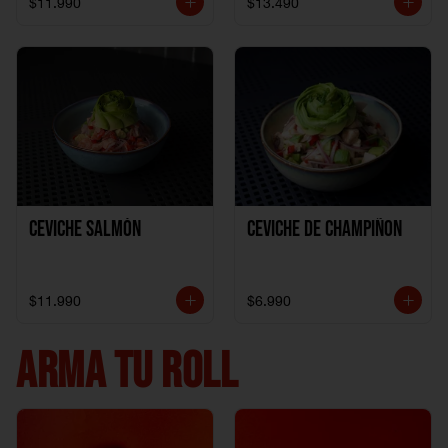
$11.990
$13.490
Ceviche Salmón
Ceviche de Champiñon
$11.990
$6.990
ARMA TU ROLL