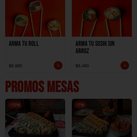
Arma Tu Roll
Arma tu Sushi sin
Arroz
$6.990
$8.490
PROMOS MESAS
-
15
%
-
1
%