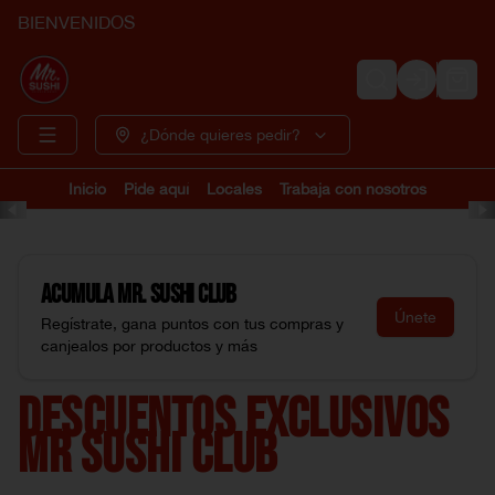
BIENVENIDOS
Login
¿Dónde quieres pedir?
Inicio
Pide aquí
Locales
Trabaja con nosotros
Acumula
Mr. Sushi Club
Únete
Regístrate, gana puntos con tus compras y
canjealos por productos y más
DESCUENTOS EXCLUSIVOS
MR SUSHI CLUB