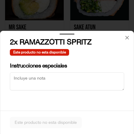
Mr Sake
Sake Atun
2x RAMAZZOTTI SPRITZ
$5.990
$6.990
Este producto no esta disponible
Instrucciones especiales
Sake Crab
Sake Ebi
Este producto no esta disponible