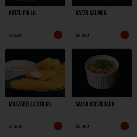
Katzu Pollo
Katzu Salmón
$6.990
$8.990
Mozzarella Sticks
Salsa Acevichada
$4.990
$3.990