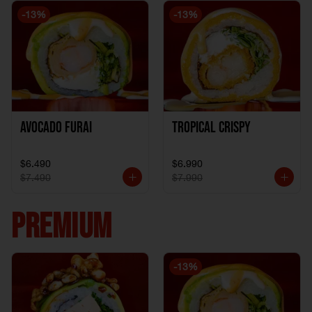
-
13
%
-
13
%
Avocado Furai
Tropical crispy
$6.490
$6.990
$7.490
$7.990
PREMIUM
-
13
%