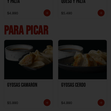
y Palta
Queso y Palta
$4.990
$5.490
PARA PICAR
Gyosas Camarón
Gyosas Cerdo
$5.990
$4.990