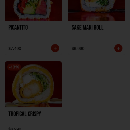
Picantito
Sake Maki Roll
$7.490
$6.990
-
13
%
Tropical crispy
$6.990