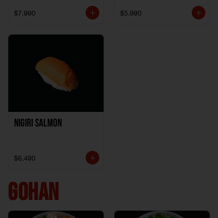
$7.990
$5.990
Nigiri Salmon
$6.490
GOHAN