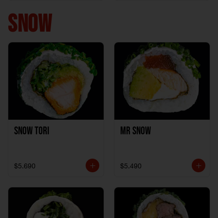
+ 1California Kani +
1Katzu de Pollo
SNOW
Snow Tori
Mr Snow
$5.690
$5.490