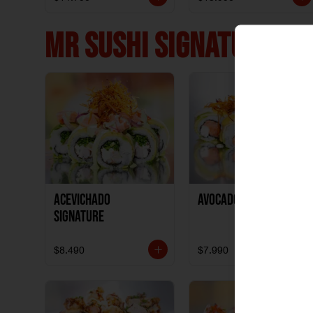
MR SUSHI SIGNATURE ❤️
ACEVICHADO
AVOCADO NIKKEI
SIGNATURE
$8.490
$7.990