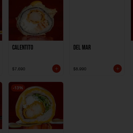
Calentito
Del Mar
$7.690
$8.990
-
13
%