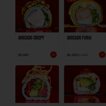
Avocado Crispy
Avocado Furai
$6.990
$6.490
$7.490