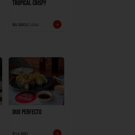
Tropical crispy
$6.990
$7.990
Duo perfecto
$14.990