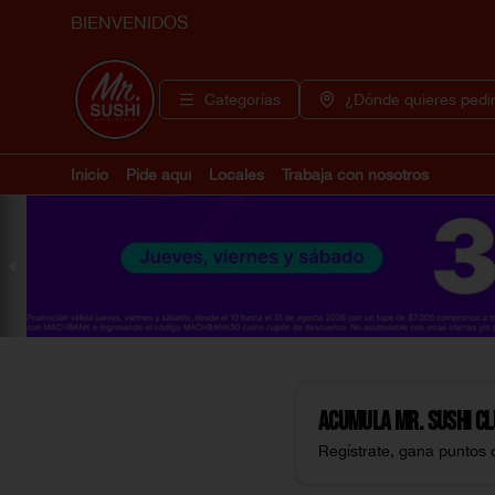
BIENVENIDOS
Categorías
¿Dónde quieres pedi
Inicio
Pide aquí
Locales
Trabaja con nosotros
Acumula
Mr. Sushi C
Regístrate, gana puntos 