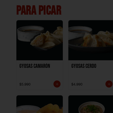
PARA PICAR
Gyosas Camarón
Gyosas Cerdo
$5.990
$4.990