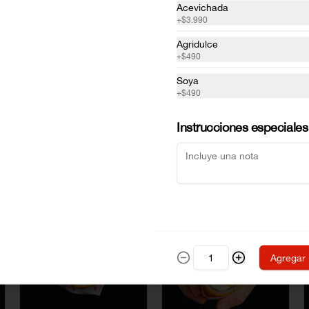
Acevichada
+
$3.990
Agridulce
+
$490
Soya
+
$490
Instrucciones especiales
Agregar