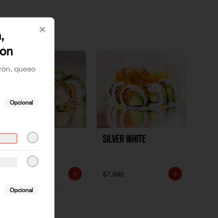
,
Close
ñón
rón, queso
Opcional
Polloki
SILVER WHITE
$7.990
$7.990
Opcional