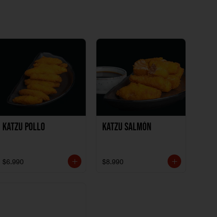
Katzu Pollo
Katzu Salmón
$6.990
$8.990