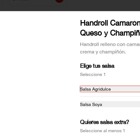
Handroll Camarón
Queso y Champi
Handroll relleno con cama
crema y champiñón.
Elige tus salsa
Seleccione 1
AVOCADO SIGNATURE
CRAB ROLL
Salsa Agridulce
Salsa Soya
$7.990
$7.990
Quieres salsa extra?
Seleccione al menos 1