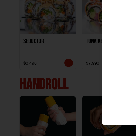
Seductor
TUNA KETO
$8.490
$7.990
HANDROLL