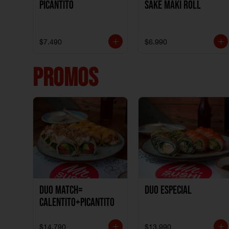
Picantito
Sake Maki Roll
$7.490
$6.990
PROMOS
DUO MATCH=
Duo especial
CALENTITO+PICANTITO
$14.790
$13.990