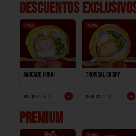
DESCUENTOS EXCLUSIVOS
-
13
%
-
13
%
Avocado Furai
Tropical crispy
$6.490
$7.490
$6.990
$7.990
PREMIUM
-
13
%