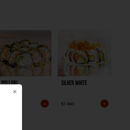
Polloki
SILVER WHITE
Close
$7.990
$7.990