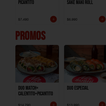
Picantito
Sake Maki Roll
$7.490
$6.990
PROMOS
DUO MATCH=
Duo especial
CALENTITO+PICANTITO
$14.790
$13.990