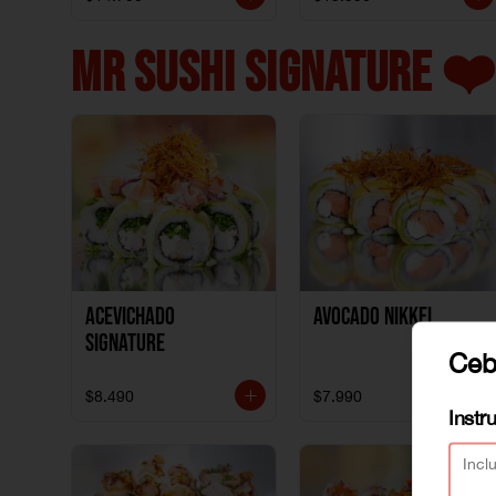
MR SUSHI SIGNATURE ❤️
ACEVICHADO
AVOCADO NIKKEI
SIGNATURE
Cebo
$8.490
$7.990
Instr