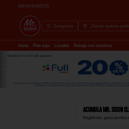
BIENVENIDOS
Categorías
¿Dónde quieres pedi
Inicio
Pide aquí
Locales
Trabaja con nosotros
Acumula
Mr. Sushi C
Regístrate, gana puntos 