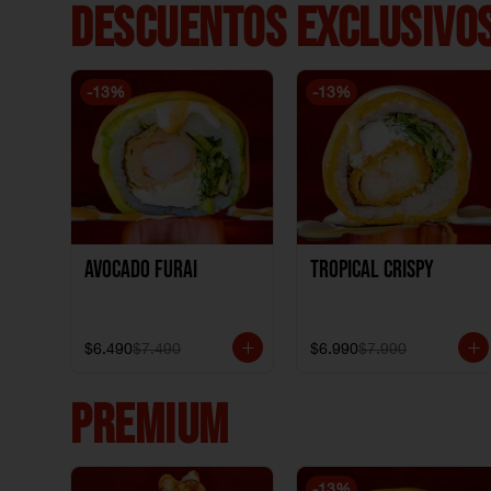
DESCUENTOS EXCLUSIVOS
-
13
%
-
13
%
Avocado Furai
Tropical crispy
$6.490
$7.490
$6.990
$7.990
PREMIUM
-
13
%