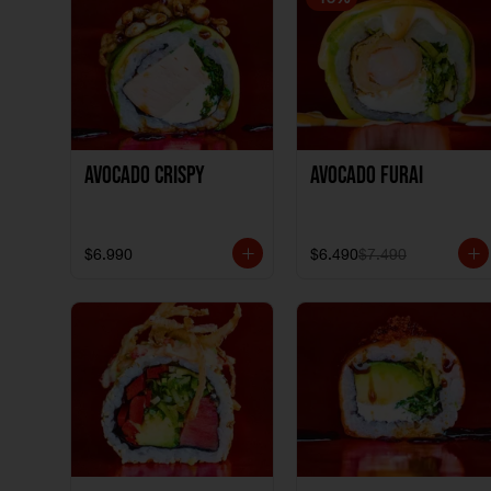
Avocado Crispy
Avocado Furai
$6.990
$6.490
$7.490