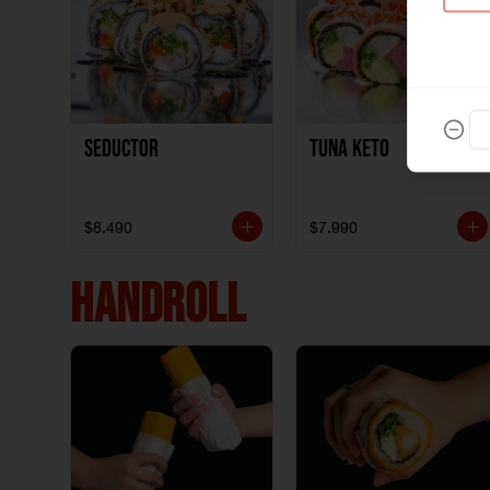
Seductor
TUNA KETO
$8.490
$7.990
HANDROLL