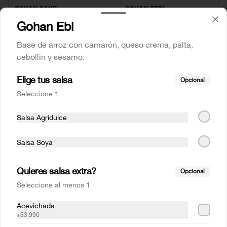
Gohan Sake
Gohan Teri
Gohan Ebi
Base de arroz con camarón, queso crema, palta,
$9.990
$8.990
cebollín y sésamo.
Elige tus salsa
Opcional
Seleccione 1
Salsa Agridulce
Salsa Soya
Quieres salsa extra?
Opcional
Conócenos
Seleccione al menos 1
Zona de despacho
Acevichada
+
$3.990
Términos y condiciones