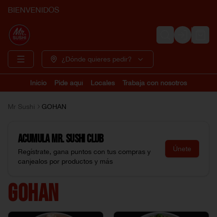
BIENVENIDOS
Login
¿Dónde quieres pedir?
Inicio
Pide aquí
Locales
Trabaja con nosotros
Mr Sushi
GOHAN
Acumula
Mr. Sushi Club
Únete
Regístrate, gana puntos con tus compras y
canjealos por productos y más
GOHAN