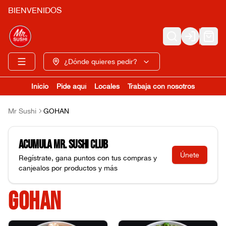
BIENVENIDOS
Login
¿Dónde quieres pedir?
Inicio
Pide aquí
Locales
Trabaja con nosotros
Mr Sushi
GOHAN
Acumula
Mr. Sushi Club
Únete
Regístrate, gana puntos con tus compras y
canjealos por productos y más
GOHAN