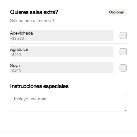
Quieres salsa extra?
Opcional
Conócenos
Seleccione al menos 1
Zona de despacho
Acevichada
+
$3.990
Términos y condiciones
Política de privacidad
Agridulce
+
$490
Redes sociales
Soya
+
$490
Instagram
Instrucciones especiales
Mi cuenta
Pedir
Iniciar sesión
Powered by