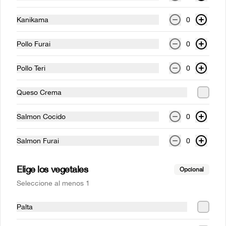
BIENVENIDOS
Kanikama
0
Login
Pollo Furai
0
¿Dónde quieres pedir?
Pollo Teri
0
Inicio
Pide aquí
Locales
Trabaja con nosotros
Queso Crema
Mr Sushi
ARMA TU ROLL
Salmon Cocido
0
Salmon Furai
0
Acumula
Mr. Sushi Club
Únete
Regístrate, gana puntos con tus compras y
Elige los vegetales
canjealos por productos y más
Opcional
Seleccione al menos 1
ARMA TU ROLL
Palta