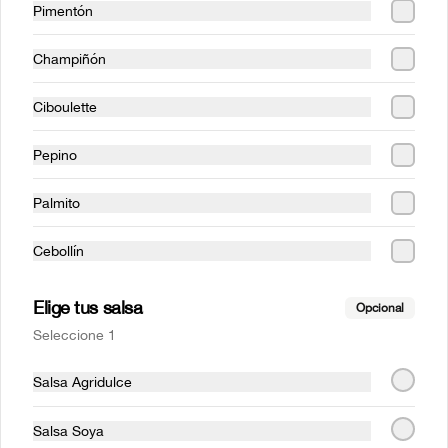
Pimentón
Champiñón
Ciboulette
Pepino
Arma Tu Roll
Arma tu Sushi sin
Arroz
Palmito
$6.990
$8.490
Cebollín
Elige tus salsa
Opcional
Seleccione 1
Salsa Agridulce
Salsa Soya