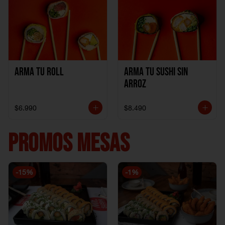
Arma Tu Roll
Arma tu Sushi sin
Arroz
$6.990
$8.490
PROMOS MESAS
-
15
%
-
1
%