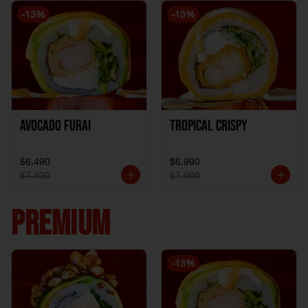
-
13
%
-
13
%
Avocado Furai
Tropical crispy
$6.490
$6.990
$7.490
$7.990
PREMIUM
-
13
%