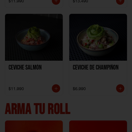
$11.990
$13.490
Ceviche Salmón
Ceviche de Champiñon
$11.990
$6.990
ARMA TU ROLL