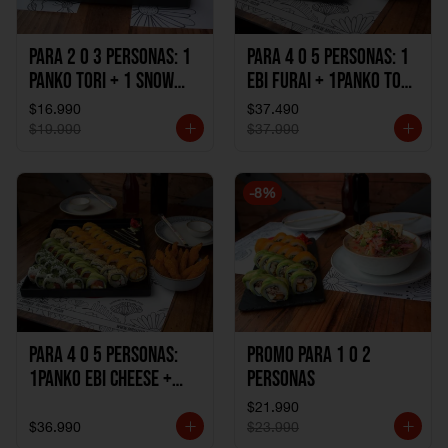
Para 2 o 3 personas: 1
Para 4 o 5 personas: 1
Panko Tori + 1 Snow
Ebi Furai + 1Panko Tori
Ebi Cheese + 1
+ 1Snow Kani +
$16.990
$37.490
California Sake Cheese
1California Sake +
$19.990
$37.990
1Katzu de Pollo +
1Katzu de Camaron
-
8
%
Para 4 o 5 personas:
Promo Para 1 o 2
1Panko Ebi Cheese +
personas
1Panko Tori + 1Snow
$21.990
Sake + 1Avocado Beto
$36.990
$23.990