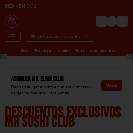
BIENVENIDOS
Login
¿Dónde quieres pedir?
Inicio
Pide aquí
Locales
Trabaja con nosotros
Acumula
Mr. Sushi Club
Únete
Regístrate, gana puntos con tus compras y
canjealos por productos y más
DESCUENTOS EXCLUSIVOS
MR SUSHI CLUB