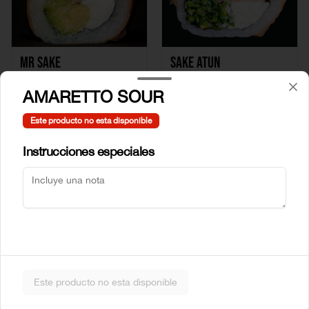
Mr Sake
Sake Atun
AMARETTO SOUR
$5.990
$6.990
Este producto no esta disponible
Instrucciones especiales
Sake Crab
Sake Ebi
Este producto no esta disponible