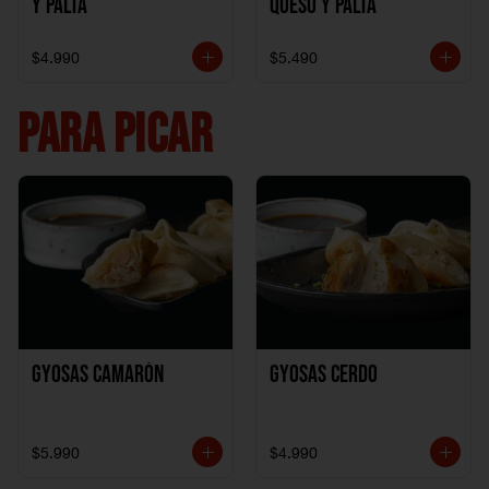
y Palta
Queso y Palta
$4.990
$5.490
PARA PICAR
Gyosas Camarón
Gyosas Cerdo
$5.990
$4.990