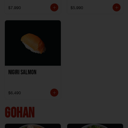
$7.990
$5.990
Nigiri Salmon
$6.490
GOHAN