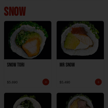
+ 1California Kani +
1Katzu de Pollo
SNOW
Snow Tori
Mr Snow
$5.690
$5.490