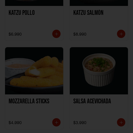
Katzu Pollo
Katzu Salmón
$6.990
$8.990
Mozzarella Sticks
Salsa Acevichada
$4.990
$3.990