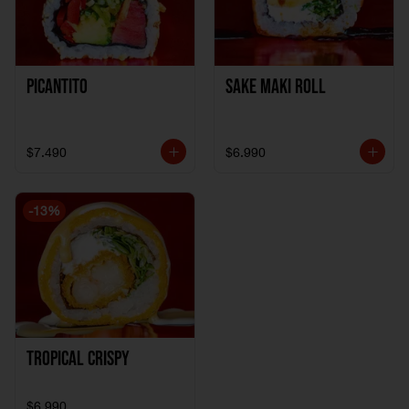
Picantito
Sake Maki Roll
$7.490
$6.990
-
13
%
Tropical crispy
$6.990