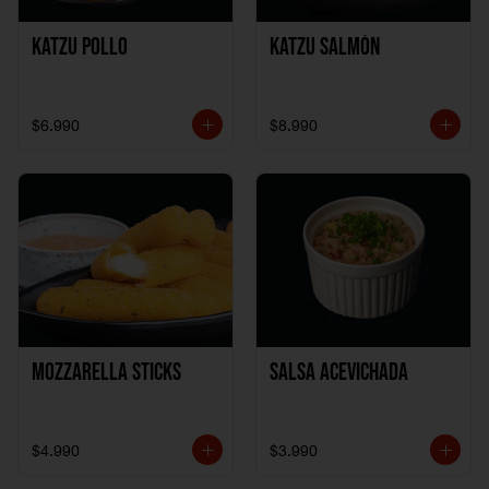
Katzu Pollo
Katzu Salmón
$6.990
$8.990
Mozzarella Sticks
Salsa Acevichada
$4.990
$3.990