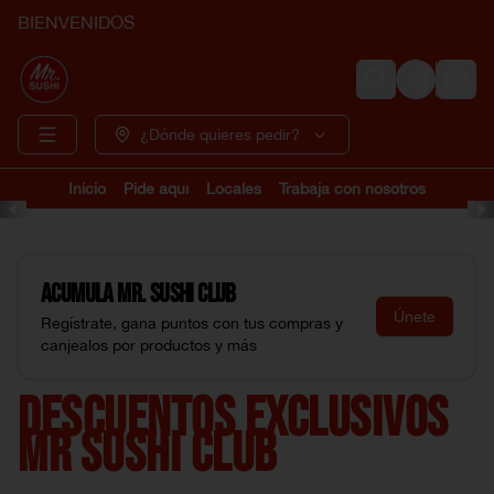
BIENVENIDOS
Login
¿Dónde quieres pedir?
Inicio
Pide aquí
Locales
Trabaja con nosotros
Acumula
Mr. Sushi Club
Únete
Regístrate, gana puntos con tus compras y
canjealos por productos y más
DESCUENTOS EXCLUSIVOS
MR SUSHI CLUB