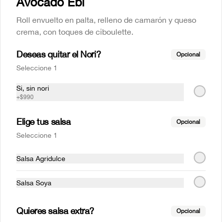
Avocado Ebi
Roll envuelto en palta, relleno de camarón y queso
crema, con toques de ciboulette.
Deseas quitar el Nori?
Opcional
Seleccione 1
Avocado clasic
Mr Avocado
Si, sin nori
+
$990
Elige tus salsa
Opcional
$6.290
$5.990
Seleccione 1
SALMON
Salsa Agridulce
Salsa Soya
Quieres salsa extra?
Opcional