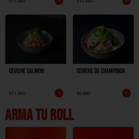
$11.990
$13.490
Ceviche Salmón
Ceviche de Champiñon
$11.990
$6.990
ARMA TU ROLL