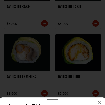
Avocado Sake
Avocado Tako
$6.290
$8.990
Avocado Tempura
Avocado Tori
$6.590
$5.990