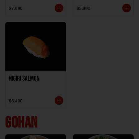
$7.990
$5.990
Nigiri Salmon
$6.490
GOHAN