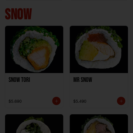
+ 1California Kani +
1Katzu de Pollo
SNOW
Snow Tori
Mr Snow
$5.690
$5.490