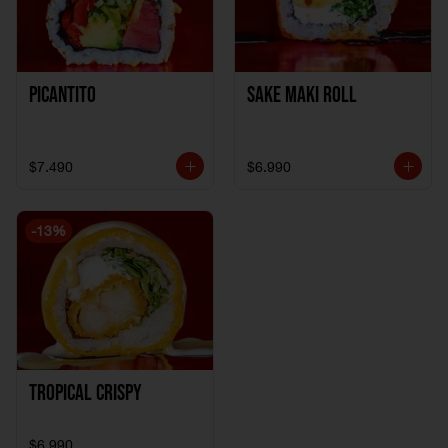
Picantito
Sake Maki Roll
$7.490
$6.990
-
13
%
Tropical crispy
$6.990