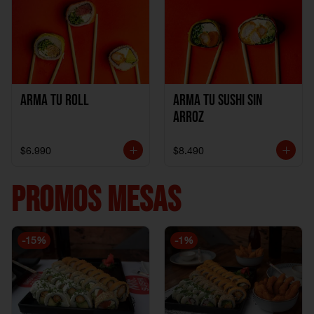
Arma Tu Roll
Arma tu Sushi sin
Arroz
$6.990
$8.490
PROMOS MESAS
-
15
%
-
1
%