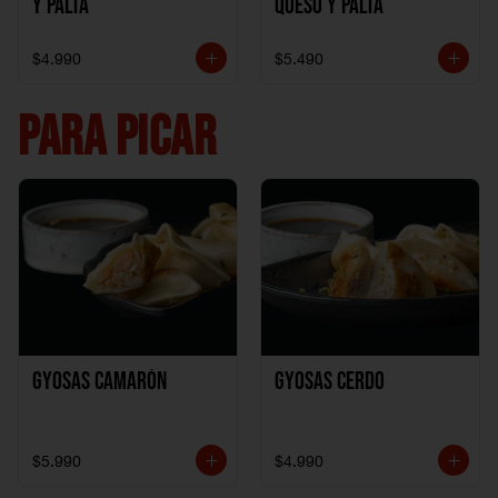
y Palta
Queso y Palta
$4.990
$5.490
PARA PICAR
Gyosas Camarón
Gyosas Cerdo
$5.990
$4.990