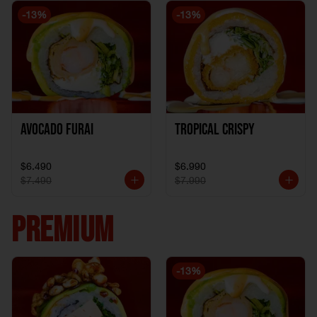
-
13
%
-
13
%
Avocado Furai
Tropical crispy
$6.490
$6.990
$7.490
$7.990
PREMIUM
-
13
%