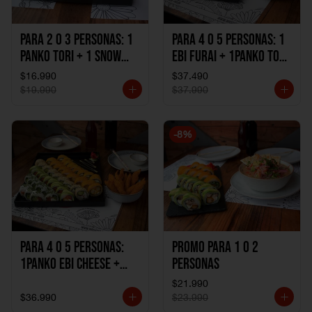
Para 2 o 3 personas: 1
Para 4 o 5 personas: 1
Panko Tori + 1 Snow
Ebi Furai + 1Panko Tori
Ebi Cheese + 1
+ 1Snow Kani +
$16.990
$37.490
California Sake Cheese
1California Sake +
$19.990
$37.990
1Katzu de Pollo +
1Katzu de Camaron
-
8
%
Para 4 o 5 personas:
Promo Para 1 o 2
1Panko Ebi Cheese +
personas
1Panko Tori + 1Snow
$21.990
Sake + 1Avocado Beto
$36.990
$23.990