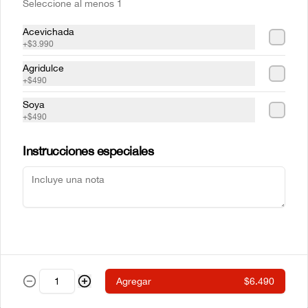
Seleccione al menos 1
Acevichada
+
$3.990
Mr Sake
Sake Atun
Agridulce
+
$490
Soya
$5.990
$6.990
+
$490
Instrucciones especiales
Sake Crab
Sake Ebi
Agregar
$6.490