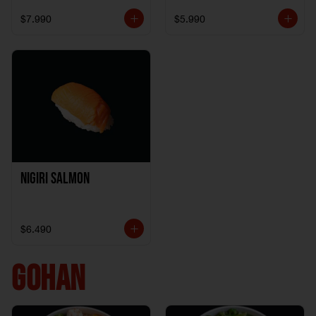
$7.990
$5.990
Nigiri Salmon
$6.490
GOHAN