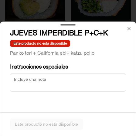
Mr Sake
Sake Atun
JUEVES IMPERDIBLE P+C+K
Este producto no esta disponible
$5.990
$6.990
Panko tori + California ebi+ katzu pollo
Instrucciones especiales
Sake Crab
Sake Ebi
Este producto no esta disponible