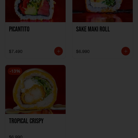
Picantito
Sake Maki Roll
$7.490
$6.990
-
13
%
Tropical crispy
$6.990