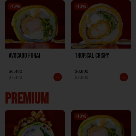
-
13
%
-
13
%
Avocado Furai
Tropical crispy
$6.490
$6.990
$7.490
$7.990
PREMIUM
-
13
%