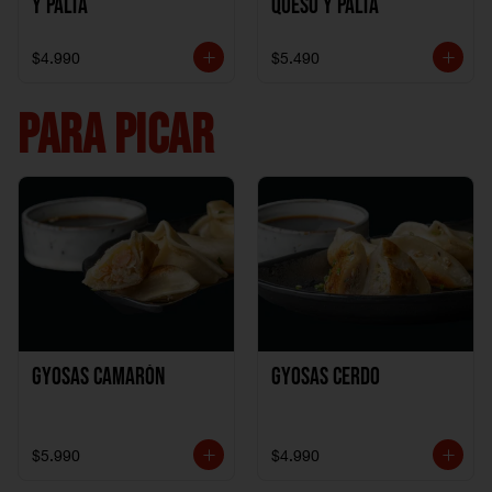
y Palta
Queso y Palta
$4.990
$5.490
PARA PICAR
Gyosas Camarón
Gyosas Cerdo
$5.990
$4.990