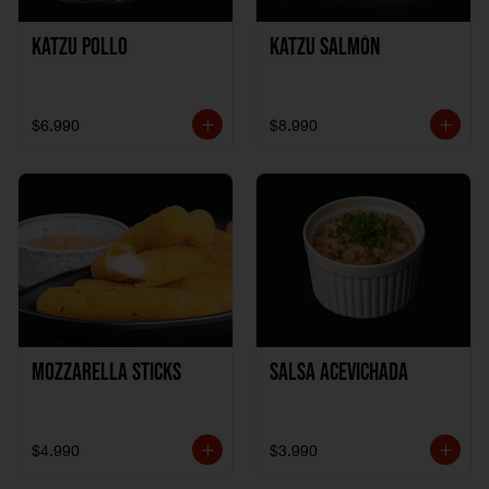
Katzu Pollo
Katzu Salmón
$6.990
$8.990
Mozzarella Sticks
Salsa Acevichada
$4.990
$3.990