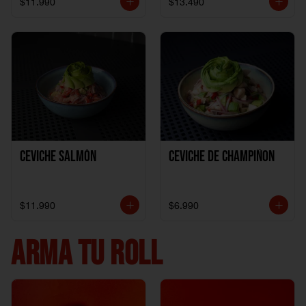
$11.990
$13.490
Ceviche Salmón
Ceviche de Champiñon
$11.990
$6.990
ARMA TU ROLL