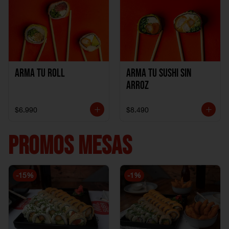
Arma Tu Roll
Arma tu Sushi sin
Arroz
$6.990
$8.490
PROMOS MESAS
-
15
%
-
1
%