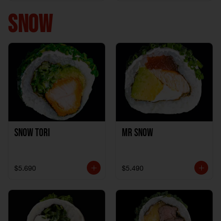
+ 1California Kani +
1Katzu de Pollo
SNOW
Snow Tori
Mr Snow
$5.690
$5.490