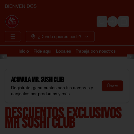
BIENVENIDOS
Login
¿Dónde quieres pedir?
Inicio
Pide aquí
Locales
Trabaja con nosotros
Acumula
Mr. Sushi Club
Únete
Regístrate, gana puntos con tus compras y
canjealos por productos y más
DESCUENTOS EXCLUSIVOS
MR SUSHI CLUB