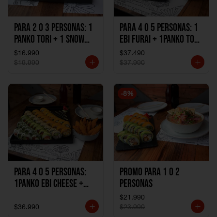
Para 2 o 3 personas: 1
Para 4 o 5 personas: 1
Panko Tori + 1 Snow
Ebi Furai + 1Panko Tori
Ebi Cheese + 1
+ 1Snow Kani +
$16.990
$37.490
California Sake Cheese
1California Sake +
$19.990
$37.990
1Katzu de Pollo +
1Katzu de Camaron
-
8
%
Para 4 o 5 personas:
Promo Para 1 o 2
1Panko Ebi Cheese +
personas
1Panko Tori + 1Snow
$21.990
Sake + 1Avocado Beto
$36.990
$23.990