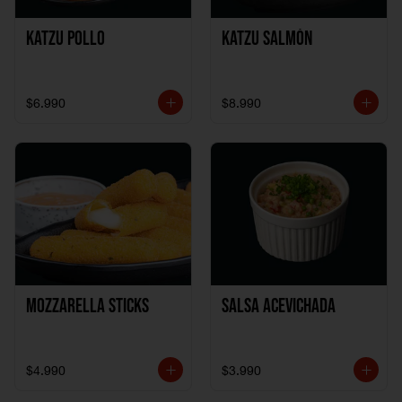
Katzu Pollo
Katzu Salmón
$6.990
$8.990
Mozzarella Sticks
Salsa Acevichada
$4.990
$3.990