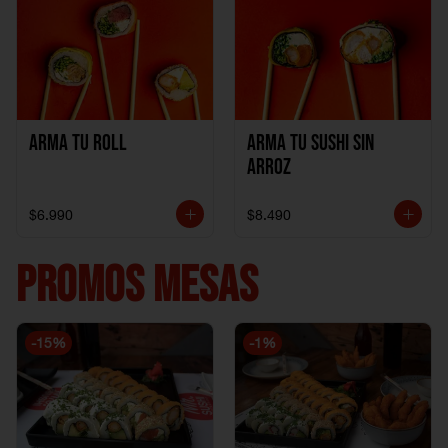
Arma Tu Roll
Arma tu Sushi sin
Arroz
$6.990
$8.490
PROMOS MESAS
-
15
%
-
1
%