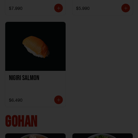
$7.990
$5.990
Nigiri Salmon
$6.490
GOHAN