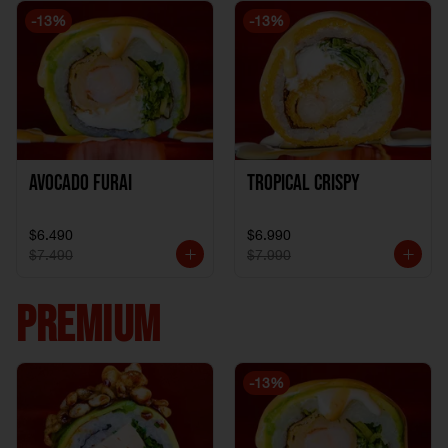
-
13
%
-
13
%
Avocado Furai
Tropical crispy
$6.490
$6.990
$7.490
$7.990
PREMIUM
-
13
%