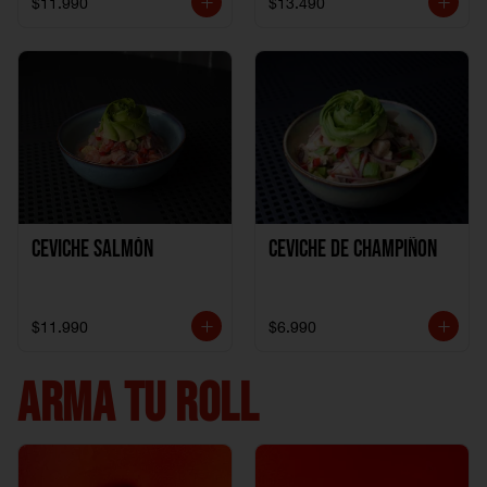
$11.990
$13.490
Ceviche Salmón
Ceviche de Champiñon
$11.990
$6.990
ARMA TU ROLL