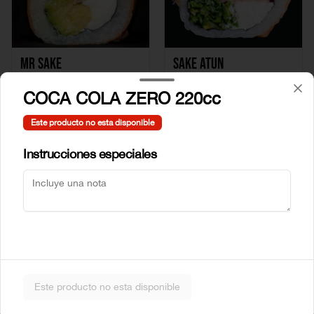
Mr Sake
Sake Atun
COCA COLA ZERO 220cc
$5.990
$6.990
Este producto no esta disponible
Instrucciones especiales
Sake Crab
Sake Ebi
Este producto no esta disponible