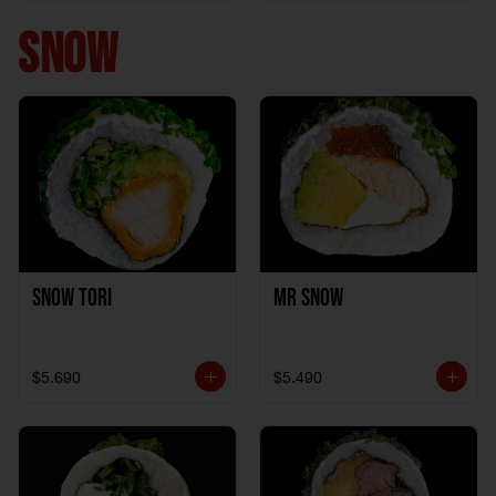
+ 1California Kani +
1Katzu de Pollo
SNOW
Snow Tori
Mr Snow
$5.690
$5.490