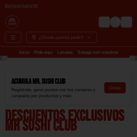
BIENVENIDOS
Login
¿Dónde quieres pedir?
Inicio
Pide aquí
Locales
Trabaja con nosotros
Acumula
Mr. Sushi Club
Únete
Regístrate, gana puntos con tus compras y
canjealos por productos y más
DESCUENTOS EXCLUSIVOS
MR SUSHI CLUB