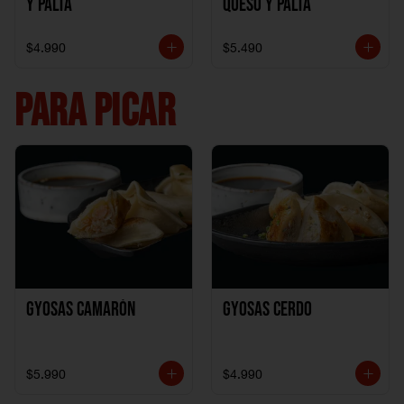
y Palta
Queso y Palta
$4.990
$5.490
PARA PICAR
Gyosas Camarón
Gyosas Cerdo
$5.990
$4.990