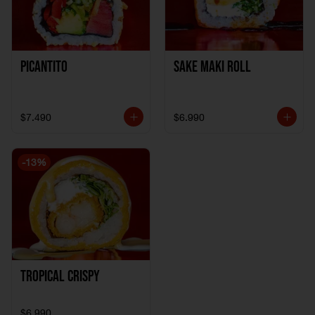
Picantito
Sake Maki Roll
$7.490
$6.990
-
13
%
Tropical crispy
$6.990