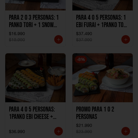
Para 2 o 3 personas: 1
Para 4 o 5 personas: 1
Panko Tori + 1 Snow
Ebi Furai + 1Panko Tori
Ebi Cheese + 1
+ 1Snow Kani +
$16.990
$37.490
California Sake Cheese
1California Sake +
$19.990
$37.990
1Katzu de Pollo +
1Katzu de Camaron
-
8
%
Para 4 o 5 personas:
Promo Para 1 o 2
1Panko Ebi Cheese +
personas
1Panko Tori + 1Snow
$21.990
Sake + 1Avocado Beto
$36.990
$23.990