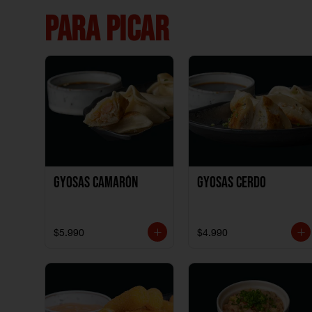
PARA PICAR
Gyosas Camarón
Gyosas Cerdo
$5.990
$4.990