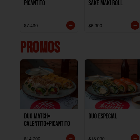
Picantito
Sake Maki Roll
$7.490
$6.990
PROMOS
DUO MATCH=
Duo especial
CALENTITO+PICANTITO
$14.790
$13.990