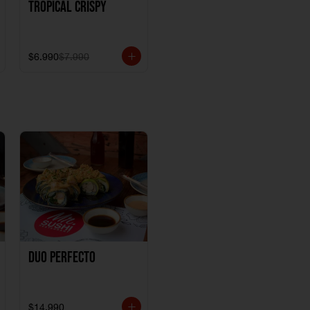
Tropical crispy
$6.990
$7.990
Duo perfecto
$14.990