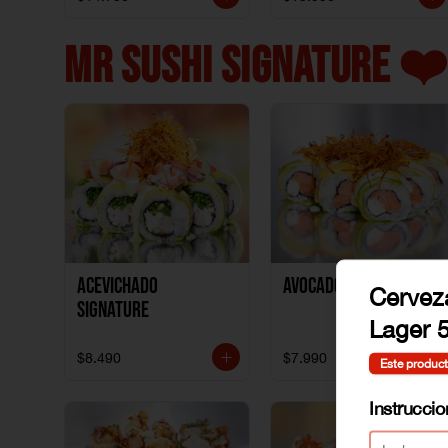
MR SUSHI SIGNATURE ❤️
ACEVICHADO
AVOCADO NIKKEI
Cervez
SIGNATURE
Lager 5
$8.490
$7.990
Este product
Instrucci