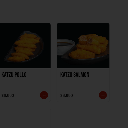
Katzu Pollo
Katzu Salmón
$6.990
$8.990