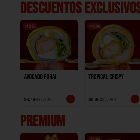
DESCUENTOS EXCLUSIVOS
-
13
%
-
13
%
Avocado Furai
Tropical crispy
$6.490
$7.490
$6.990
$7.990
PREMIUM
-
13
%