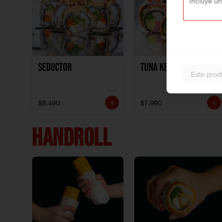
Seductor
TUNA KETO
Este prod
$8.490
$7.990
HANDROLL