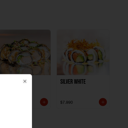
Polloki
SILVER WHITE
Close
$7.990
$7.990