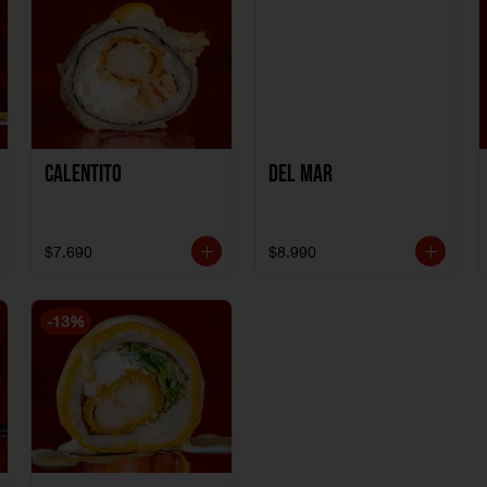
Calentito
Del Mar
$7.690
$8.990
-
13
%