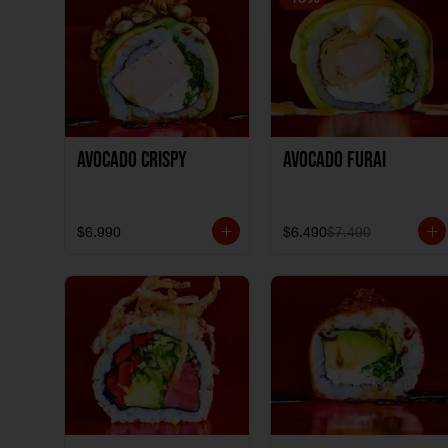
Avocado Crispy
Avocado Furai
$6.990
$6.490
$7.490