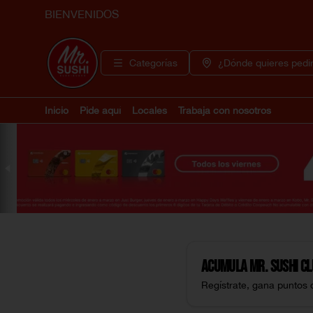
BIENVENIDOS
Categorías
¿Dónde quieres pedi
Inicio
Pide aquí
Locales
Trabaja con nosotros
Acumula
Mr. Sushi C
Regístrate, gana puntos 