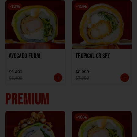
-
13
%
-
13
%
Avocado Furai
Tropical crispy
$6.490
$6.990
$7.490
$7.990
PREMIUM
-
13
%