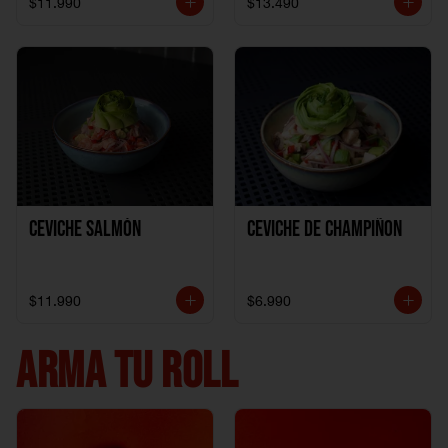
$11.990
$13.490
Ceviche Salmón
Ceviche de Champiñon
$11.990
$6.990
ARMA TU ROLL