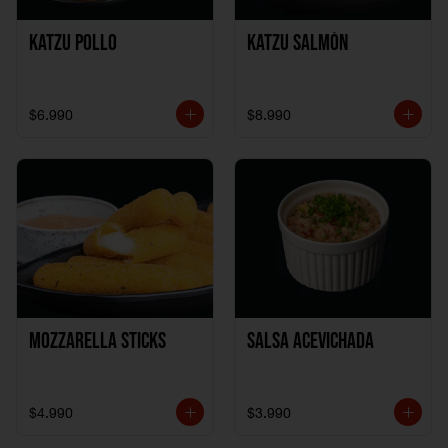
Katzu Pollo
Katzu Salmón
$6.990
$8.990
Mozzarella Sticks
Salsa Acevichada
$4.990
$3.990