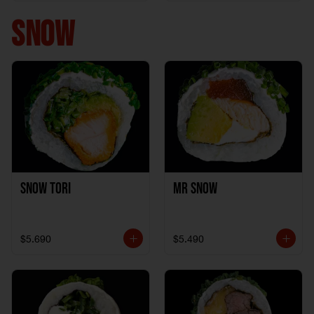
+ 1California Kani +
1Katzu de Pollo
SNOW
Snow Tori
Mr Snow
$5.690
$5.490