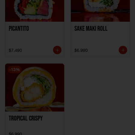
Picantito
Sake Maki Roll
$7.490
$6.990
-
13
%
Tropical crispy
$6.990