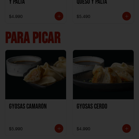
y Palta
Queso y Palta
$4.990
$5.490
PARA PICAR
Gyosas Camarón
Gyosas Cerdo
$5.990
$4.990