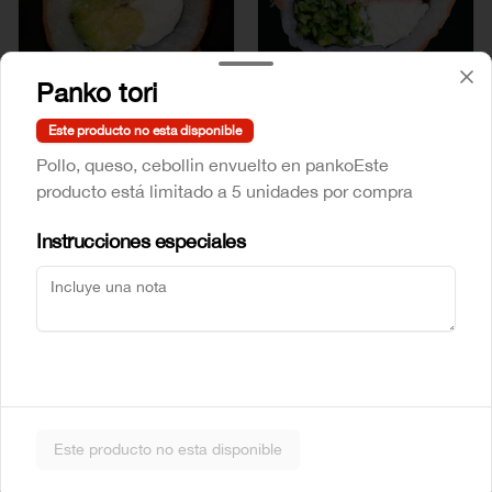
Panko tori
Mr Sake
Sake Atun
Este producto no esta disponible
Pollo, queso, cebollin envuelto en panko
Este
$5.990
$6.990
producto está limitado a 5 unidades por compra
Instrucciones especiales
Sake Crab
Sake Ebi
Este producto no esta disponible