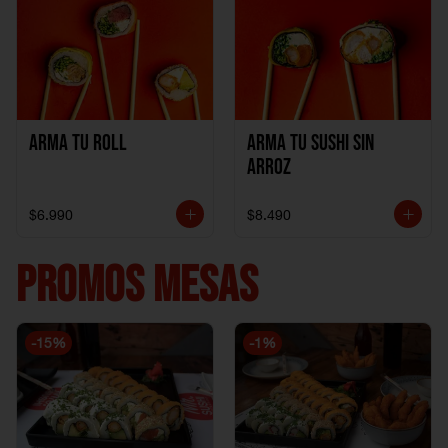
Arma Tu Roll
Arma tu Sushi sin
Arroz
$6.990
$8.490
PROMOS MESAS
-
15
%
-
1
%