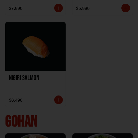
$7.990
$5.990
Nigiri Salmon
$6.490
GOHAN