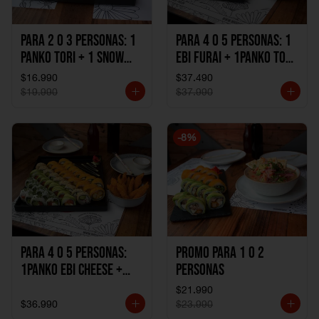
Para 2 o 3 personas: 1
Para 4 o 5 personas: 1
Panko Tori + 1 Snow
Ebi Furai + 1Panko Tori
Ebi Cheese + 1
+ 1Snow Kani +
$16.990
$37.490
California Sake Cheese
1California Sake +
$19.990
$37.990
1Katzu de Pollo +
1Katzu de Camaron
-
8
%
Para 4 o 5 personas:
Promo Para 1 o 2
1Panko Ebi Cheese +
personas
1Panko Tori + 1Snow
$21.990
Sake + 1Avocado Beto
$36.990
$23.990