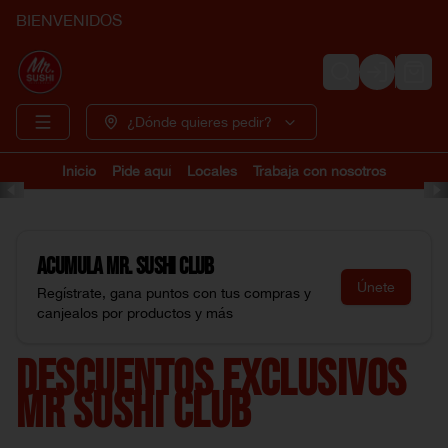
BIENVENIDOS
Login
¿Dónde quieres pedir?
Inicio
Pide aquí
Locales
Trabaja con nosotros
Acumula
Mr. Sushi Club
Únete
Regístrate, gana puntos con tus compras y
canjealos por productos y más
DESCUENTOS EXCLUSIVOS
MR SUSHI CLUB