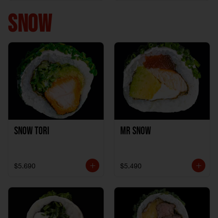
+ 1California Kani +
1Katzu de Pollo
SNOW
Snow Tori
Mr Snow
$5.690
$5.490