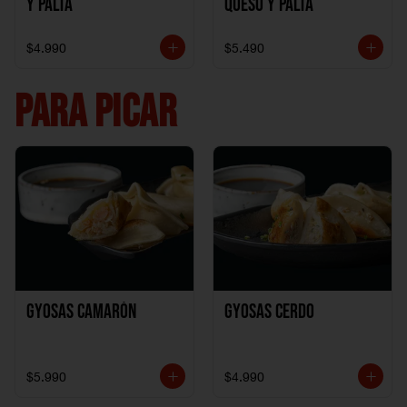
y Palta
Queso y Palta
$4.990
$5.490
PARA PICAR
Gyosas Camarón
Gyosas Cerdo
$5.990
$4.990