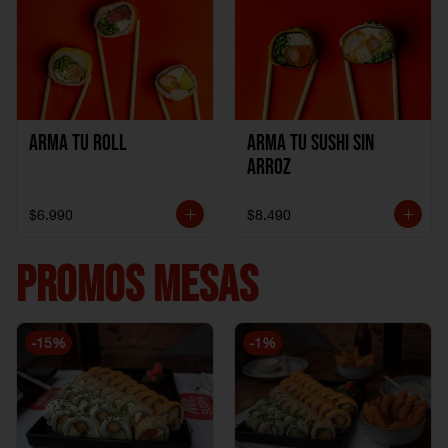
Arma Tu Roll
Arma tu Sushi sin
Arroz
$6.990
$8.490
PROMOS MESAS
-
15
%
-
1
%