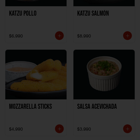
Katzu Pollo
Katzu Salmón
$6.990
$8.990
Mozzarella Sticks
Salsa Acevichada
$4.990
$3.990