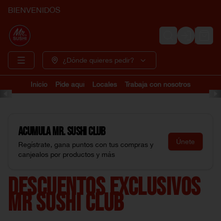
BIENVENIDOS
Login
¿Dónde quieres pedir?
Inicio
Pide aquí
Locales
Trabaja con nosotros
Acumula
Mr. Sushi Club
Únete
Regístrate, gana puntos con tus compras y
canjealos por productos y más
DESCUENTOS EXCLUSIVOS
MR SUSHI CLUB