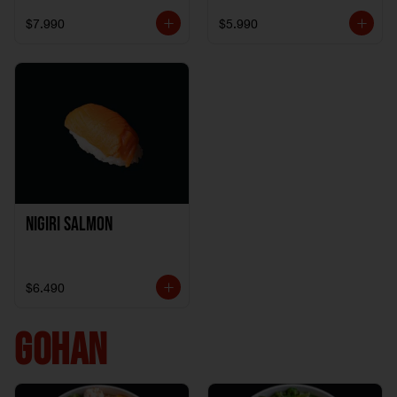
$7.990
$5.990
Nigiri Salmon
$6.490
GOHAN