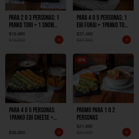
Para 2 o 3 personas: 1
Para 4 o 5 personas: 1
Panko Tori + 1 Snow
Ebi Furai + 1Panko Tori
Ebi Cheese + 1
+ 1Snow Kani +
$16.990
$37.490
California Sake Cheese
1California Sake +
$19.990
$37.990
1Katzu de Pollo +
1Katzu de Camaron
-
8
%
Para 4 o 5 personas:
Promo Para 1 o 2
1Panko Ebi Cheese +
personas
1Panko Tori + 1Snow
$21.990
Sake + 1Avocado Beto
$36.990
$23.990