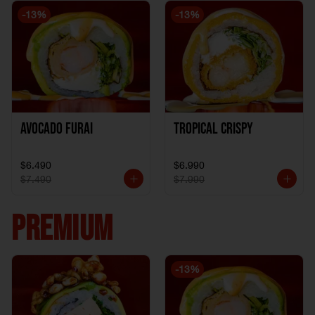
-
13
%
-
13
%
Avocado Furai
Tropical crispy
$6.490
$6.990
$7.490
$7.990
PREMIUM
-
13
%