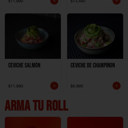
$11.990
$13.490
Ceviche Salmón
Ceviche de Champiñon
$11.990
$6.990
ARMA TU ROLL