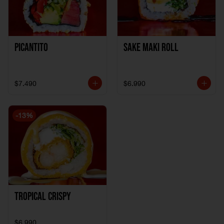
Picantito
Sake Maki Roll
$7.490
$6.990
-
13
%
Tropical crispy
$6.990