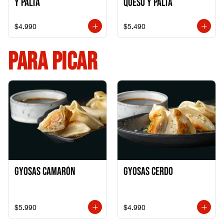
y Palta
Queso y Palta
$4.990
$5.490
PARA PICAR
Gyosas Camarón
Gyosas Cerdo
$5.990
$4.990