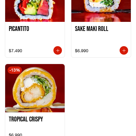
Picantito
Sake Maki Roll
$7.490
$6.990
-
13
%
Tropical crispy
$6.990