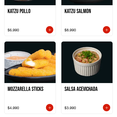
Katzu Pollo
Katzu Salmón
$6.990
$8.990
Mozzarella Sticks
Salsa Acevichada
$4.990
$3.990