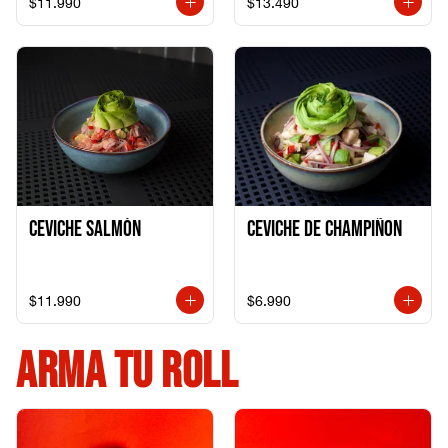
$11.990
$13.490
Ceviche Salmón
Ceviche de Champiñon
$11.990
$6.990
ARMA TU ROLL