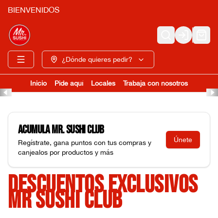
BIENVENIDOS
Login
¿Dónde quieres pedir?
Inicio
Pide aquí
Locales
Trabaja con nosotros
Acumula
Mr. Sushi Club
Únete
Regístrate, gana puntos con tus compras y
canjealos por productos y más
DESCUENTOS EXCLUSIVOS
MR SUSHI CLUB