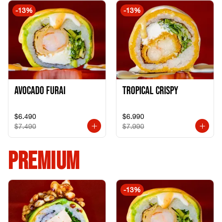
-
13
%
-
13
%
Avocado Furai
Tropical crispy
$6.490
$6.990
$7.490
$7.990
PREMIUM
-
13
%