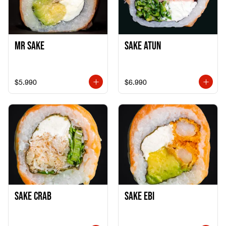
Mr Sake
Sake Atun
$5.990
$6.990
Sake Crab
Sake Ebi