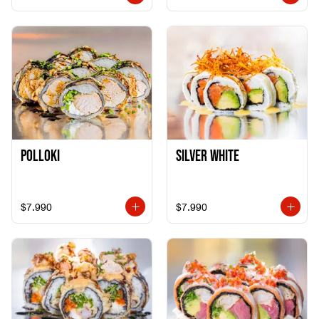
Polloki
SILVER WHITE
$7.990
$7.990