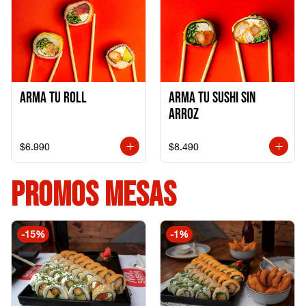
Arma Tu Roll
Arma tu Sushi sin
Arroz
$6.990
$8.490
PROMOS MESAS
-
15
%
-
1
%