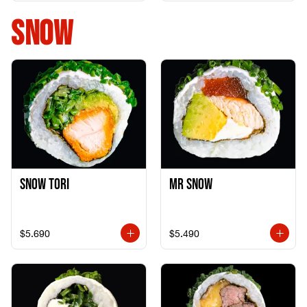
+ 1California Kani +
1Katzu de Pollo
SNOW
Snow Tori
Mr Snow
$5.690
$5.490