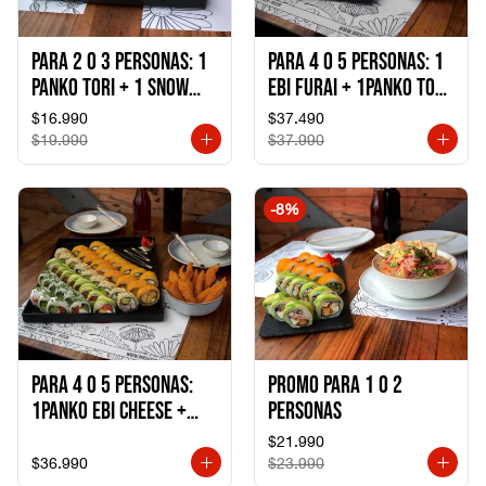
Para 2 o 3 personas: 1
Para 4 o 5 personas: 1
Panko Tori + 1 Snow
Ebi Furai + 1Panko Tori
Ebi Cheese + 1
+ 1Snow Kani +
$16.990
$37.490
California Sake Cheese
1California Sake +
$19.990
$37.990
1Katzu de Pollo +
1Katzu de Camaron
-
8
%
Para 4 o 5 personas:
Promo Para 1 o 2
1Panko Ebi Cheese +
personas
1Panko Tori + 1Snow
$21.990
Sake + 1Avocado Beto
$36.990
$23.990