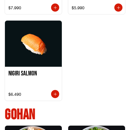
$7.990
$5.990
Nigiri Salmon
$6.490
GOHAN