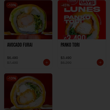
-
13
%
-
45
%
Avocado Furai
Panko tori
$6.490
$3.490
$7.490
$6.290
-
13
%