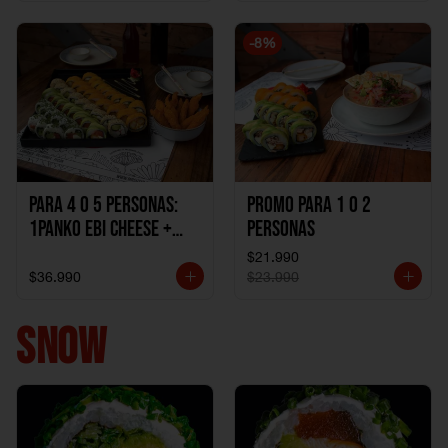
1Katzu de Pollo +
1Katzu de Camaron
-
8
%
Para 4 o 5 personas:
Promo Para 1 o 2
1Panko Ebi Cheese +
personas
1Panko Tori + 1Snow
$21.990
Sake + 1Avocado Beto
$36.990
$23.990
+ 1California Kani +
1Katzu de Pollo
SNOW