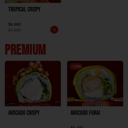
Tropical crispy
$6.990
$7.990
PREMIUM
-
13
%
Avocado Crispy
Avocado Furai
$6.490