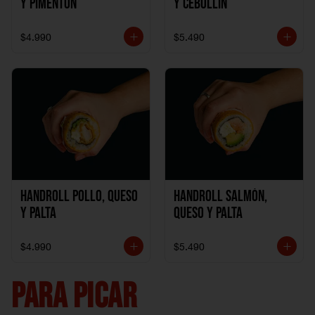
y Pimentón
y Cebollín
$4.990
$5.490
Handroll Pollo, Queso
Handroll Salmón,
y Palta
Queso y Palta
$4.990
$5.490
PARA PICAR