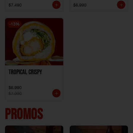
$7.490
$6.990
-
13
%
Tropical crispy
$6.990
$7.990
PROMOS