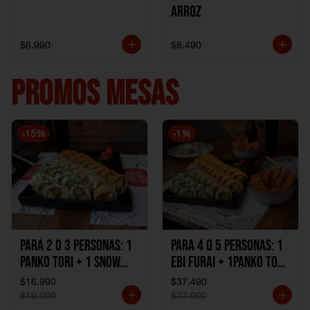
Arroz
$6.990
$8.490
PROMOS MESAS
-
15
%
-
1
%
Para 2 o 3 personas: 1
Para 4 o 5 personas: 1
Panko Tori + 1 Snow
Ebi Furai + 1Panko Tori
Ebi Cheese + 1
+ 1Snow Kani +
$16.990
$37.490
California Sake Cheese
1California Sake +
$19.990
$37.990