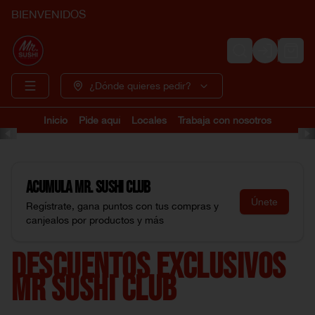
BIENVENIDOS
Login
¿Dónde quieres pedir?
Inicio
Pide aquí
Locales
Trabaja con nosotros
Acumula
Mr. Sushi Club
Únete
Regístrate, gana puntos con tus compras y
canjealos por productos y más
DESCUENTOS EXCLUSIVOS
MR SUSHI CLUB