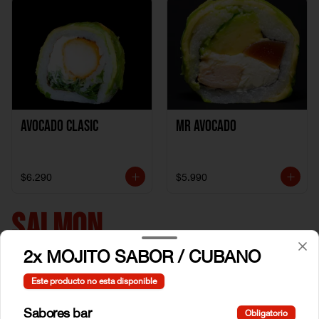
Avocado clasic
Mr Avocado
$6.290
$5.990
SALMON
2x MOJITO SABOR / CUBANO
Este producto no esta disponible
Sabores bar
Obligatorio