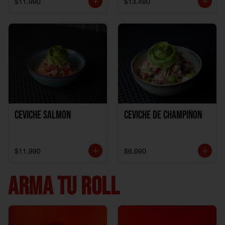
$11.990
$13.490
Ceviche Salmón
Ceviche de Champiñon
$11.990
$6.990
ARMA TU ROLL