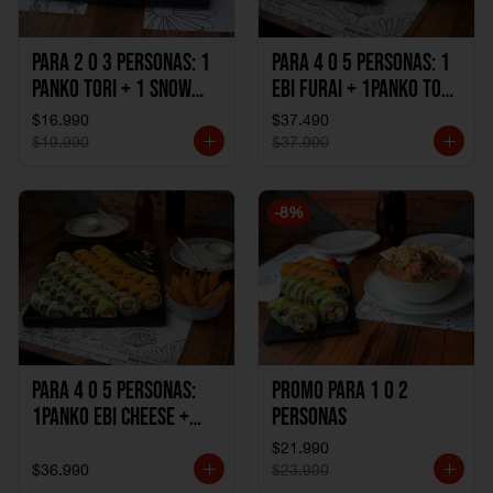
Para 2 o 3 personas: 1
Para 4 o 5 personas: 1
Panko Tori + 1 Snow
Ebi Furai + 1Panko Tori
Ebi Cheese + 1
+ 1Snow Kani +
$16.990
$37.490
California Sake Cheese
1California Sake +
$19.990
$37.990
1Katzu de Pollo +
1Katzu de Camaron
-
8
%
Para 4 o 5 personas:
Promo Para 1 o 2
1Panko Ebi Cheese +
personas
1Panko Tori + 1Snow
$21.990
Sake + 1Avocado Beto
$36.990
$23.990