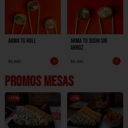
Arma Tu Roll
Arma tu Sushi sin
Arroz
$6.990
$8.490
PROMOS MESAS
-
15
%
-
1
%