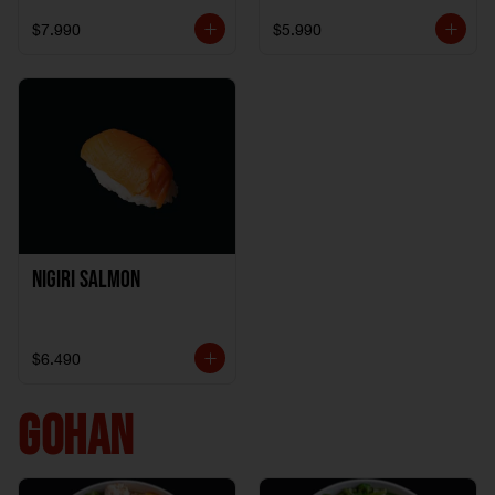
$7.990
$5.990
Nigiri Salmon
$6.490
GOHAN