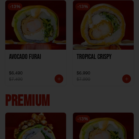
-
13
%
-
13
%
Avocado Furai
Tropical crispy
$6.490
$6.990
$7.490
$7.990
PREMIUM
-
13
%