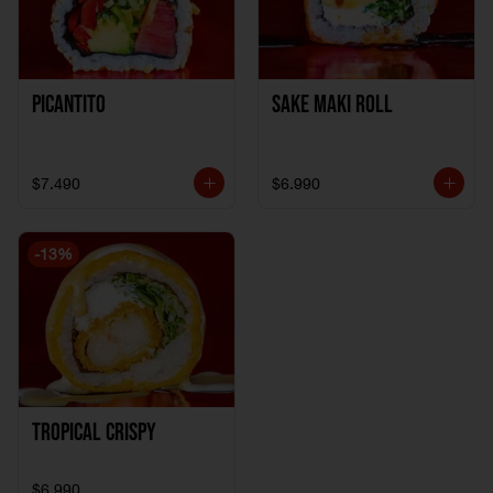
Picantito
Sake Maki Roll
$7.490
$6.990
-
13
%
Tropical crispy
$6.990