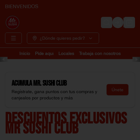
BIENVENIDOS
Login
¿Dónde quieres pedir?
Inicio
Pide aquí
Locales
Trabaja con nosotros
Acumula
Mr. Sushi Club
Únete
Regístrate, gana puntos con tus compras y
canjealos por productos y más
DESCUENTOS EXCLUSIVOS
MR SUSHI CLUB