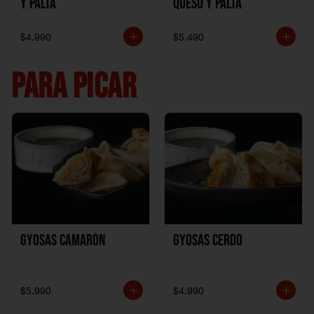
y Palta
Queso y Palta
$4.990
$5.490
PARA PICAR
Gyosas Camarón
Gyosas Cerdo
$5.990
$4.990