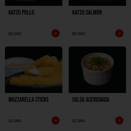
Katzu Pollo
Katzu Salmón
$6.990
$8.990
Mozzarella Sticks
Salsa Acevichada
$4.990
$3.990