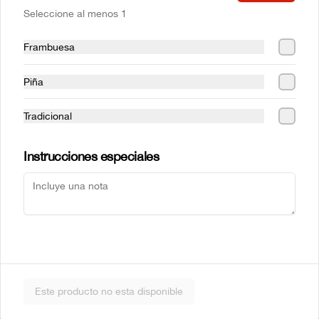
Seleccione al menos 1
Frambuesa
Mr Sake
Sake Atun
Piña
Tradicional
$5.990
$6.990
Instrucciones especiales
Sake Crab
Sake Ebi
Este producto no esta disponible