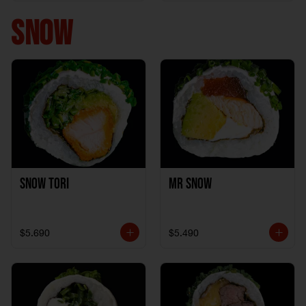
+ 1California Kani +
1Katzu de Pollo
SNOW
Snow Tori
Mr Snow
$5.690
$5.490