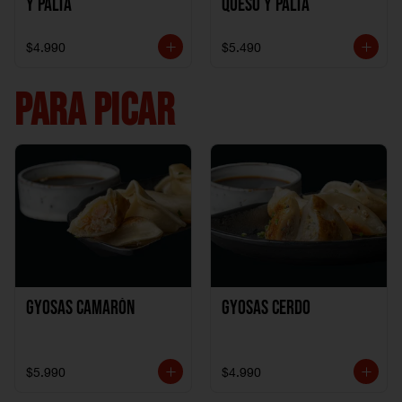
y Palta
Queso y Palta
$4.990
$5.490
PARA PICAR
Gyosas Camarón
Gyosas Cerdo
$5.990
$4.990