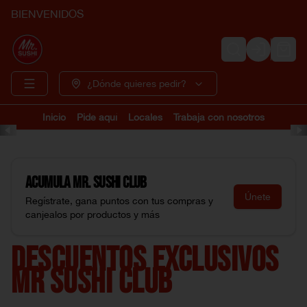
BIENVENIDOS
Login
¿Dónde quieres pedir?
Inicio
Pide aquí
Locales
Trabaja con nosotros
Acumula
Mr. Sushi Club
Únete
Regístrate, gana puntos con tus compras y
canjealos por productos y más
DESCUENTOS EXCLUSIVOS
MR SUSHI CLUB