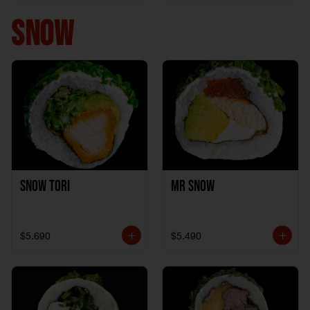
+ 1California Kani +
1Katzu de Pollo
SNOW
Snow Tori
Mr Snow
$5.690
$5.490