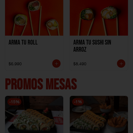
Arma Tu Roll
Arma tu Sushi sin
Arroz
$6.990
$8.490
PROMOS MESAS
-
15
%
-
1
%