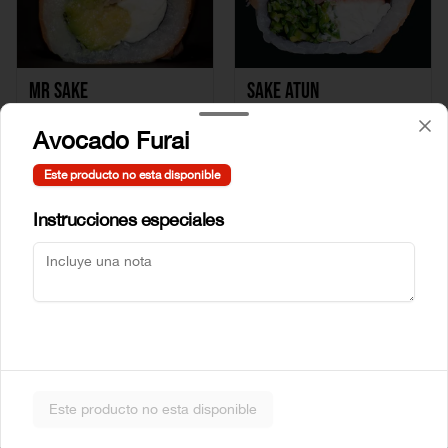
Mr Sake
Sake Atun
Avocado Furai
$5.990
$6.990
Este producto no esta disponible
Instrucciones especiales
Sake Crab
Sake Ebi
Este producto no esta disponible