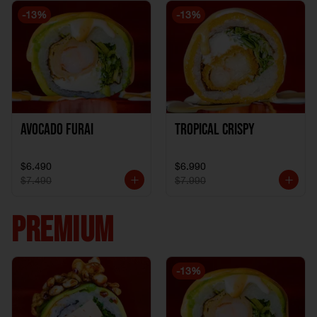
-
13
%
-
13
%
Avocado Furai
Tropical crispy
$6.490
$6.990
$7.490
$7.990
PREMIUM
-
13
%