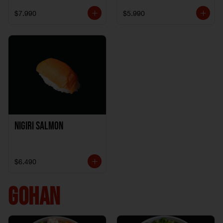
$7.990
$5.990
Nigiri Salmon
$6.490
GOHAN