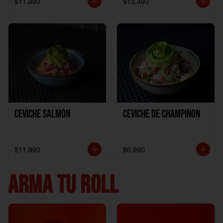
$11.990
$13.490
Ceviche Salmón
Ceviche de Champiñon
$11.990
$6.990
ARMA TU ROLL