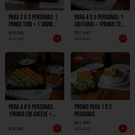
Para 2 o 3 personas: 1
Para 4 o 5 personas: 1
Panko Tori + 1 Snow
Ebi Furai + 1Panko Tori
Ebi Cheese + 1
+ 1Snow Kani +
$16.990
$37.490
California Sake Cheese
1California Sake +
$19.990
$37.990
1Katzu de Pollo +
1Katzu de Camaron
-
8
%
Para 4 o 5 personas:
Promo Para 1 o 2
1Panko Ebi Cheese +
personas
1Panko Tori + 1Snow
$21.990
Sake + 1Avocado Beto
$36.990
$23.990