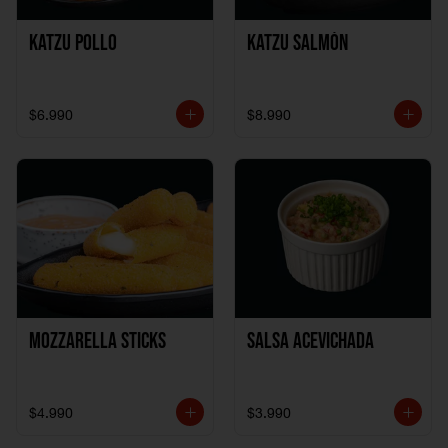
Katzu Pollo
Katzu Salmón
$6.990
$8.990
Mozzarella Sticks
Salsa Acevichada
$4.990
$3.990