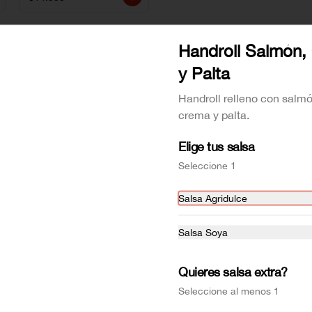
Handroll Salmón,
y Palta
Handroll relleno con salm
crema y palta.
Elige tus salsa
Seleccione 1
AVOCADO SIGNATURE
CRAB ROLL
Salsa Agridulce
Salsa Soya
$7.990
$7.990
Quieres salsa extra?
Seleccione al menos 1