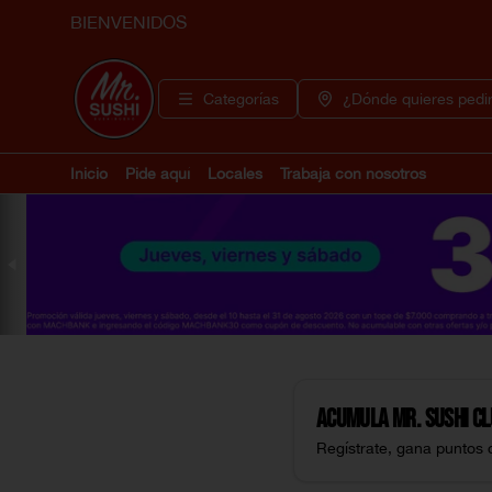
BIENVENIDOS
Categorías
¿Dónde quieres pedi
Inicio
Pide aquí
Locales
Trabaja con nosotros
Acumula
Mr. Sushi C
Regístrate, gana puntos 