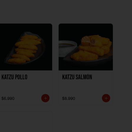
Katzu Pollo
Katzu Salmón
$6.990
$8.990