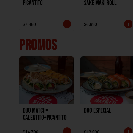
Picantito
Sake Maki Roll
$7.490
$6.990
PROMOS
DUO MATCH=
Duo especial
CALENTITO+PICANTITO
$14.790
$13.990