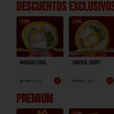
DESCUENTOS EXCLUSIVOS
-
13
%
-
13
%
Avocado Furai
Tropical crispy
$6.490
$7.490
$6.990
$7.990
PREMIUM
-
13
%