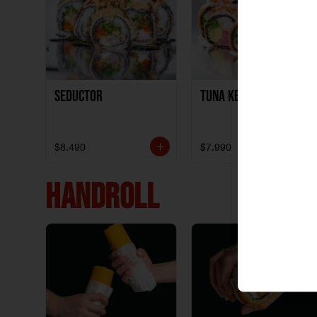
Seductor
TUNA KETO
$8.490
$7.990
HANDROLL