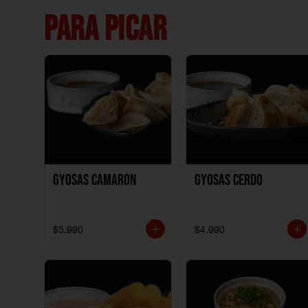
PARA PICAR
Gyosas Camarón
Gyosas Cerdo
$5.990
$4.990