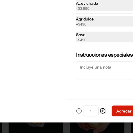
Acevichada
+
$3.990
Agridulce
+
$490
Soya
+
$490
Instrucciones especiales
Agregar