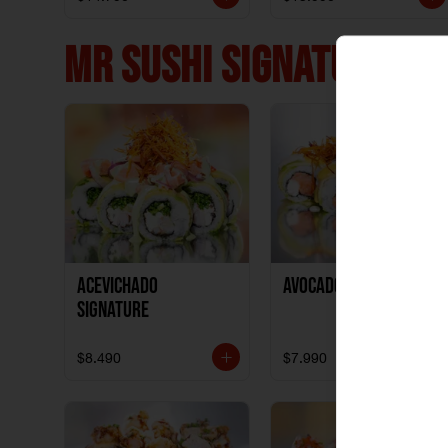
MR SUSHI SIGNATURE ❤️
ACEVICHADO
AVOCADO NIKKEI
SIGNATURE
$8.490
$7.990