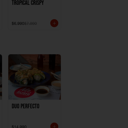
Tropical crispy
$6.990
$7.990
Duo perfecto
$14.990