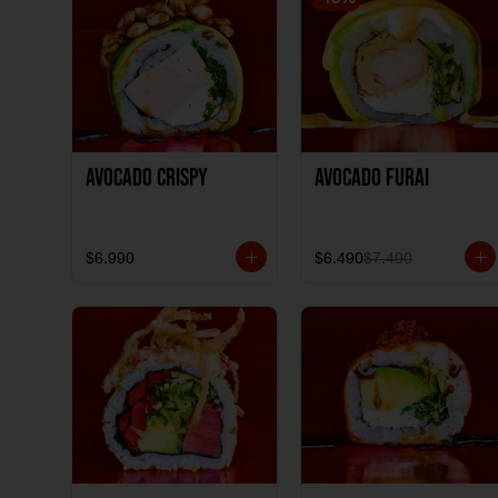
Avocado Crispy
Avocado Furai
$6.990
$6.490
$7.490