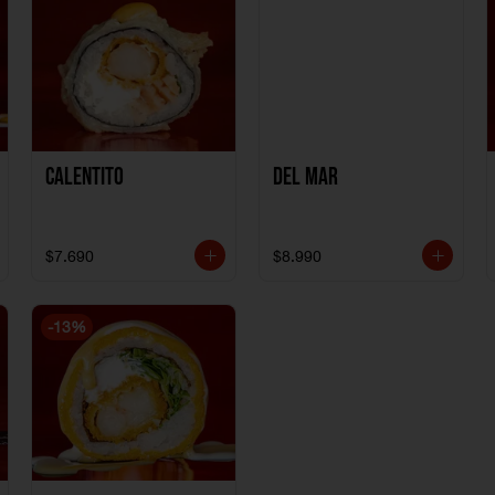
Calentito
Del Mar
$7.690
$8.990
-
13
%