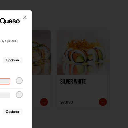
 Queso
Close
ón, queso
Opcional
Polloki
SILVER WHITE
$7.990
$7.990
Opcional