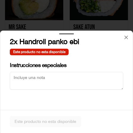
Mr Sake
Sake Atun
2x Handroll panko ebi
$5.990
$6.990
Este producto no esta disponible
Instrucciones especiales
Sake Crab
Sake Ebi
Este producto no esta disponible