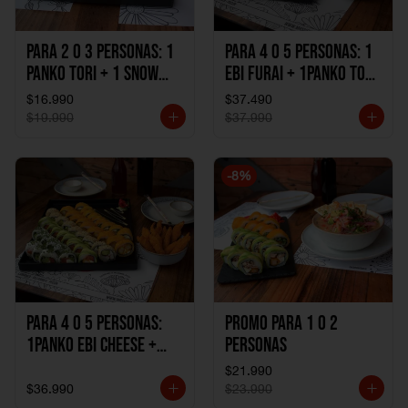
Para 2 o 3 personas: 1
Para 4 o 5 personas: 1
Panko Tori + 1 Snow
Ebi Furai + 1Panko Tori
Ebi Cheese + 1
+ 1Snow Kani +
$16.990
$37.490
California Sake Cheese
1California Sake +
$19.990
$37.990
1Katzu de Pollo +
1Katzu de Camaron
-
8
%
Para 4 o 5 personas:
Promo Para 1 o 2
1Panko Ebi Cheese +
personas
1Panko Tori + 1Snow
$21.990
Sake + 1Avocado Beto
$36.990
$23.990