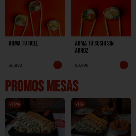
Arma Tu Roll
Arma tu Sushi sin
Arroz
$6.990
$8.490
PROMOS MESAS
-
15
%
-
1
%