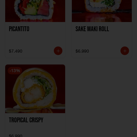
Picantito
Sake Maki Roll
$7.490
$6.990
-
13
%
Tropical crispy
$6.990