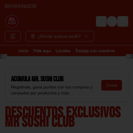
BIENVENIDOS
Login
¿Dónde quieres pedir?
Inicio
Pide aquí
Locales
Trabaja con nosotros
Acumula
Mr. Sushi Club
Únete
Regístrate, gana puntos con tus compras y
canjealos por productos y más
DESCUENTOS EXCLUSIVOS
MR SUSHI CLUB