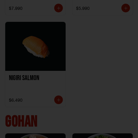
$7.990
$5.990
Nigiri Salmon
$6.490
GOHAN