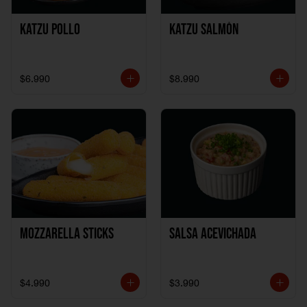
Katzu Pollo
Katzu Salmón
$6.990
$8.990
Mozzarella Sticks
Salsa Acevichada
$4.990
$3.990