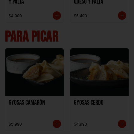
y Palta
Queso y Palta
$4.990
$5.490
PARA PICAR
Gyosas Camarón
Gyosas Cerdo
$5.990
$4.990