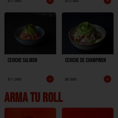
$11.990
$13.490
Ceviche Salmón
Ceviche de Champiñon
$11.990
$6.990
ARMA TU ROLL