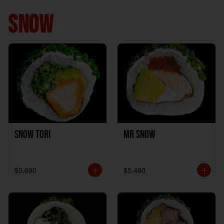
+ 1California Kani +
1Katzu de Pollo
SNOW
Snow Tori
Mr Snow
$5.690
$5.490