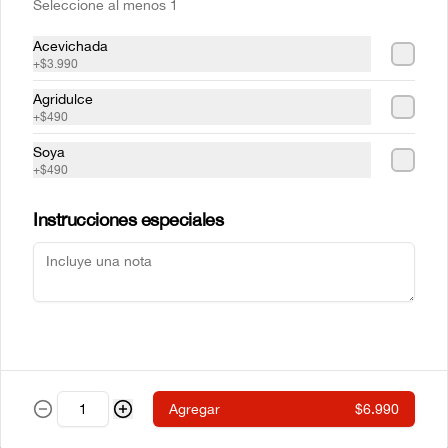
Seleccione al menos 1
Acevichada
+
$3.990
Mr Sake
Sake Atun
Agridulce
+
$490
Soya
$5.990
$6.990
+
$490
Instrucciones especiales
Sake Crab
Sake Ebi
Agregar
$6.990