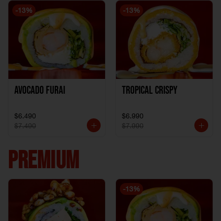
-
13
%
-
13
%
Avocado Furai
Tropical crispy
$6.490
$6.990
$7.490
$7.990
PREMIUM
-
13
%