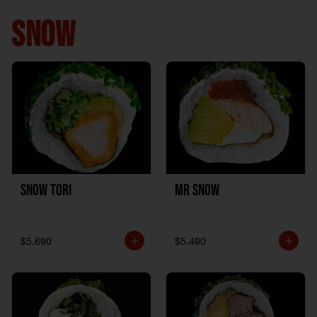
+ 1California Kani +
1Katzu de Pollo
SNOW
Snow Tori
Mr Snow
$5.690
$5.490