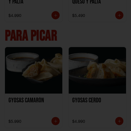
y Palta
Queso y Palta
$4.990
$5.490
PARA PICAR
Gyosas Camarón
Gyosas Cerdo
$5.990
$4.990