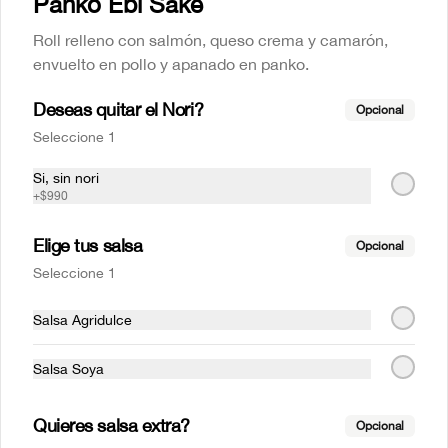
Panko Ebi Sake
Roll relleno con salmón, queso crema y camarón,
envuelto en pollo y apanado en panko.
Deseas quitar el Nori?
Opcional
Seleccione 1
Avocado clasic
Mr Avocado
Si, sin nori
+
$990
Elige tus salsa
Opcional
$6.290
$5.990
Seleccione 1
SALMON
Salsa Agridulce
Salsa Soya
Quieres salsa extra?
Opcional