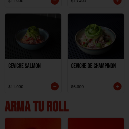
$11.990
$13.490
Ceviche Salmón
Ceviche de Champiñon
$11.990
$6.990
ARMA TU ROLL