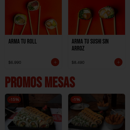
Arma Tu Roll
Arma tu Sushi sin
Arroz
$6.990
$8.490
PROMOS MESAS
-
15
%
-
1
%