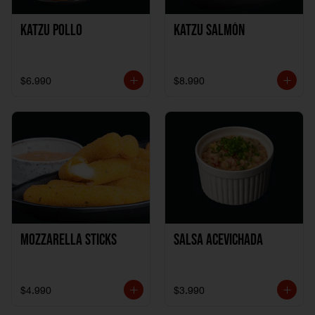
Katzu Pollo
Katzu Salmón
$6.990
$8.990
Mozzarella Sticks
Salsa Acevichada
$4.990
$3.990