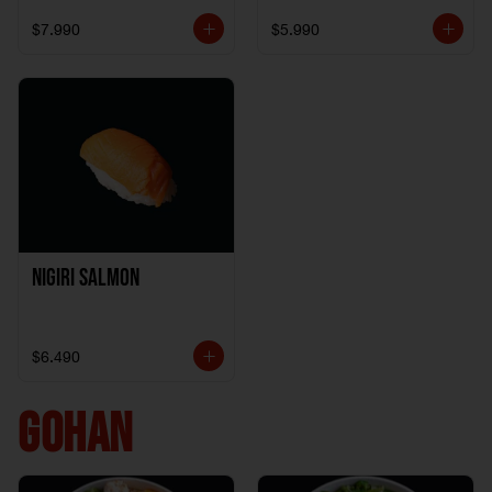
$7.990
$5.990
Nigiri Salmon
$6.490
GOHAN