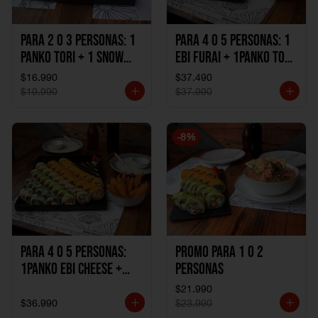
Para 2 o 3 personas: 1
Para 4 o 5 personas: 1
Panko Tori + 1 Snow
Ebi Furai + 1Panko Tori
Ebi Cheese + 1
+ 1Snow Kani +
$16.990
$37.490
California Sake Cheese
1California Sake +
$19.990
$37.990
1Katzu de Pollo +
1Katzu de Camaron
-
8
%
Para 4 o 5 personas:
Promo Para 1 o 2
1Panko Ebi Cheese +
personas
1Panko Tori + 1Snow
$21.990
Sake + 1Avocado Beto
$36.990
$23.990