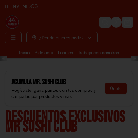
BIENVENIDOS
Login
¿Dónde quieres pedir?
Inicio
Pide aquí
Locales
Trabaja con nosotros
Acumula
Mr. Sushi Club
Únete
Regístrate, gana puntos con tus compras y
canjealos por productos y más
DESCUENTOS EXCLUSIVOS
MR SUSHI CLUB