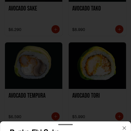
Avocado Sake
Avocado Tako
$6.290
$8.990
Avocado Tempura
Avocado Tori
$6.590
$5.990