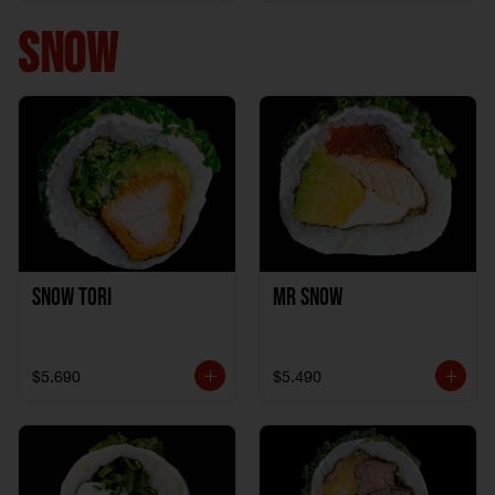
+ 1California Kani +
1Katzu de Pollo
SNOW
Snow Tori
Mr Snow
$5.690
$5.490