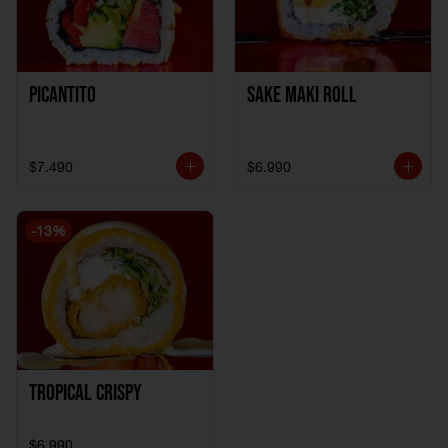
Picantito
Sake Maki Roll
$7.490
$6.990
-
13
%
Tropical crispy
$6.990