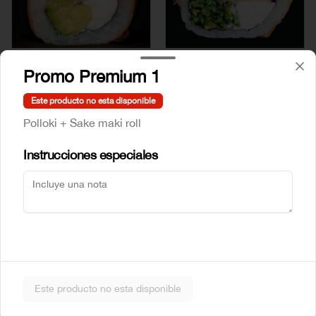
Mr Sake
Sake Atun
Promo Premium 1
Este producto no esta disponible
$5.990
$6.990
Polloki + Sake maki roll
Instrucciones especiales
Sake Crab
Sake Ebi
Este producto no esta disponible