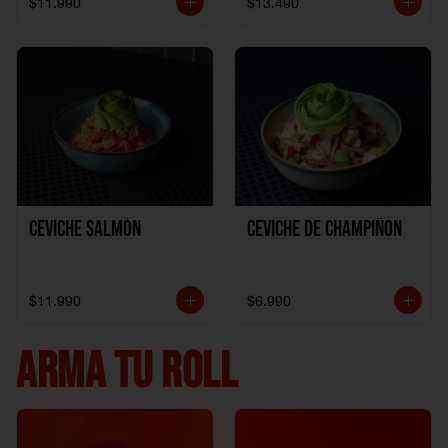
$11.990
$13.490
Ceviche Salmón
Ceviche de Champiñon
$11.990
$6.990
ARMA TU ROLL