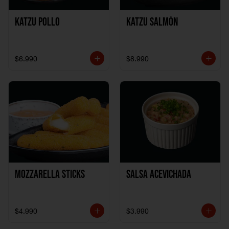
Katzu Pollo
Katzu Salmón
$6.990
$8.990
Mozzarella Sticks
Salsa Acevichada
$4.990
$3.990