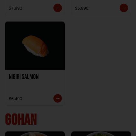
$7.990
$5.990
Nigiri Salmon
$6.490
GOHAN