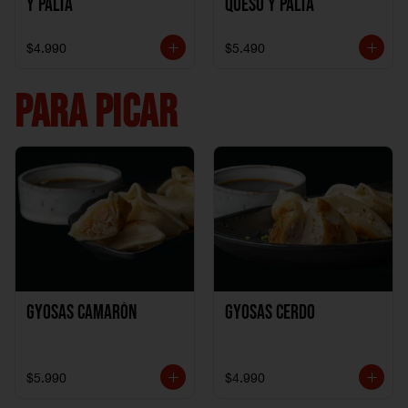
y Palta
Queso y Palta
$4.990
$5.490
PARA PICAR
Gyosas Camarón
Gyosas Cerdo
$5.990
$4.990