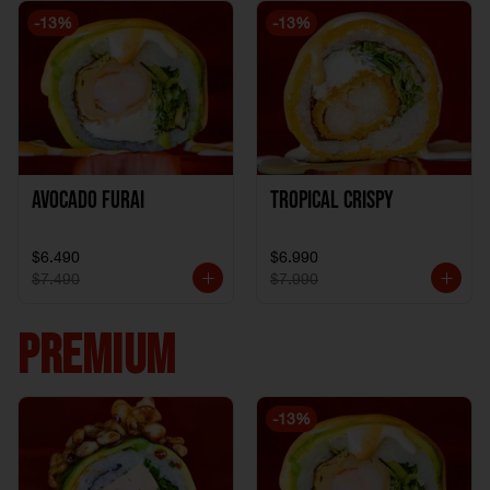
-
13
%
-
13
%
Avocado Furai
Tropical crispy
$6.490
$6.990
$7.490
$7.990
PREMIUM
-
13
%