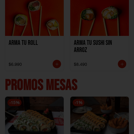
Arma Tu Roll
Arma tu Sushi sin
Arroz
$6.990
$8.490
PROMOS MESAS
-
15
%
-
1
%