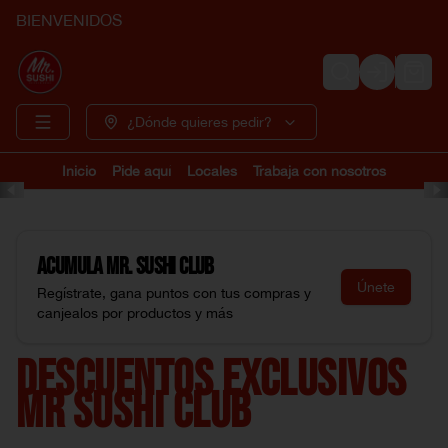
BIENVENIDOS
Login
¿Dónde quieres pedir?
Inicio
Pide aquí
Locales
Trabaja con nosotros
Acumula
Mr. Sushi Club
Únete
Regístrate, gana puntos con tus compras y
canjealos por productos y más
DESCUENTOS EXCLUSIVOS
MR SUSHI CLUB