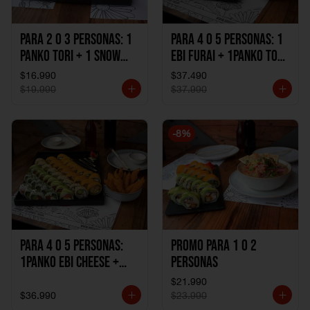
Para 2 o 3 personas: 1
Para 4 o 5 personas: 1
Panko Tori + 1 Snow
Ebi Furai + 1Panko Tori
Ebi Cheese + 1
+ 1Snow Kani +
$16.990
$37.490
California Sake Cheese
1California Sake +
$19.990
$37.990
1Katzu de Pollo +
1Katzu de Camaron
-
8
%
Para 4 o 5 personas:
Promo Para 1 o 2
1Panko Ebi Cheese +
personas
1Panko Tori + 1Snow
$21.990
Sake + 1Avocado Beto
$36.990
$23.990