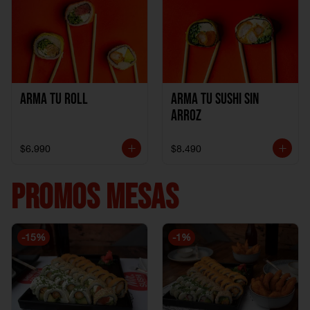
Arma Tu Roll
Arma tu Sushi sin
Arroz
$6.990
$8.490
PROMOS MESAS
-
15
%
-
1
%