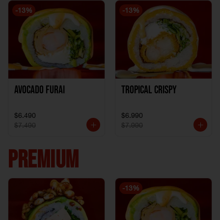
-
13
%
-
13
%
Avocado Furai
Tropical crispy
$6.490
$6.990
$7.490
$7.990
PREMIUM
-
13
%