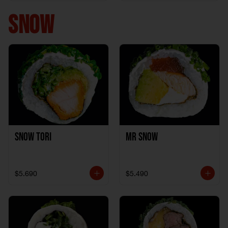
+ 1California Kani +
1Katzu de Pollo
SNOW
Snow Tori
Mr Snow
$5.690
$5.490