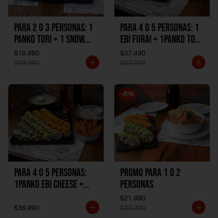
Para 2 o 3 personas: 1
Para 4 o 5 personas: 1
Panko Tori + 1 Snow
Ebi Furai + 1Panko Tori
Ebi Cheese + 1
+ 1Snow Kani +
$16.990
$37.490
California Sake Cheese
1California Sake +
$19.990
$37.990
1Katzu de Pollo +
1Katzu de Camaron
-
8
%
Para 4 o 5 personas:
Promo Para 1 o 2
1Panko Ebi Cheese +
personas
1Panko Tori + 1Snow
$21.990
Sake + 1Avocado Beto
$36.990
$23.990