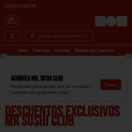
BIENVENIDOS
Login
¿Dónde quieres pedir?
Inicio
Pide aquí
Locales
Trabaja con nosotros
Acumula
Mr. Sushi Club
Únete
Regístrate, gana puntos con tus compras y
canjealos por productos y más
DESCUENTOS EXCLUSIVOS
MR SUSHI CLUB