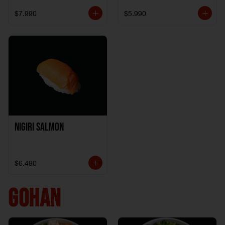
$7.990
$5.990
Nigiri Salmon
$6.490
GOHAN