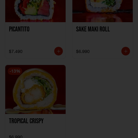
Picantito
Sake Maki Roll
$7.490
$6.990
-
13
%
Tropical crispy
$6.990