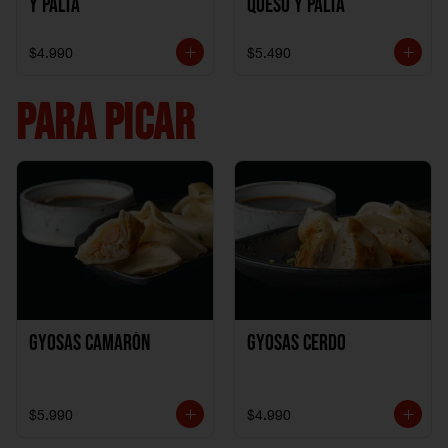
y Palta
Queso y Palta
$4.990
$5.490
PARA PICAR
Gyosas Camarón
Gyosas Cerdo
$5.990
$4.990