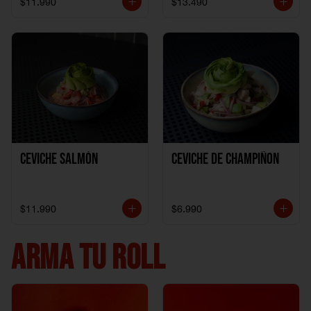
$11.990
$13.490
Ceviche Salmón
Ceviche de Champiñon
$11.990
$6.990
ARMA TU ROLL