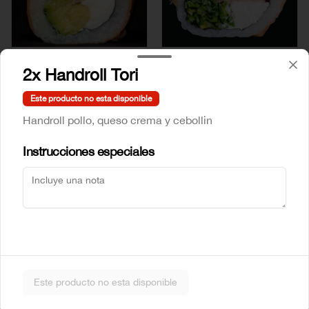
Mr Sake
Sake Atun
2x Handroll Tori
Este producto no esta disponible
$5.990
$6.990
Handroll pollo, queso crema y cebollin
Instrucciones especiales
Sake Crab
Sake Ebi
Este producto no esta disponible