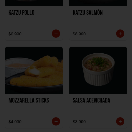
Katzu Pollo
Katzu Salmón
$6.990
$8.990
Mozzarella Sticks
Salsa Acevichada
$4.990
$3.990