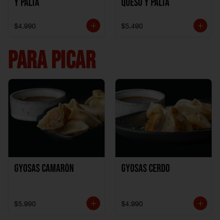
y Palta
Queso y Palta
$4.990
$5.490
PARA PICAR
Gyosas Camarón
Gyosas Cerdo
$5.990
$4.990