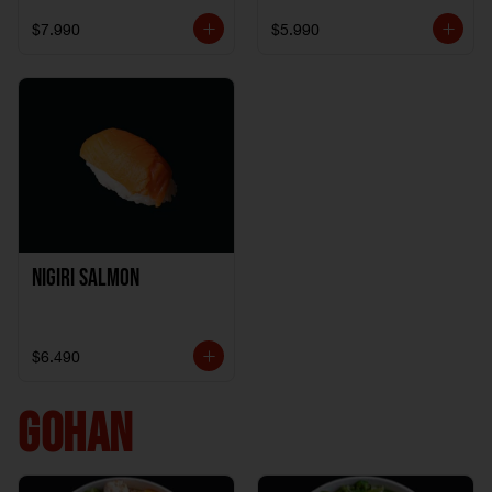
$7.990
$5.990
Nigiri Salmon
$6.490
GOHAN