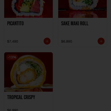
Picantito
Sake Maki Roll
$7.490
$6.990
-
13
%
Tropical crispy
$6.990