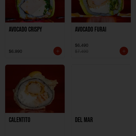
Avocado Crispy
Avocado Furai
$6.490
$6.990
$7.490
Calentito
Del Mar