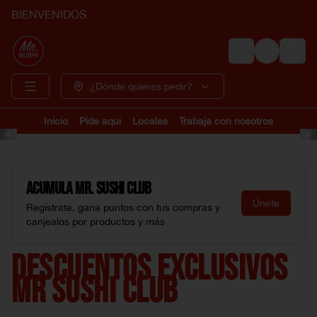
BIENVENIDOS
Login
¿Dónde quieres pedir?
Inicio
Pide aquí
Locales
Trabaja con nosotros
Acumula
Mr. Sushi Club
Únete
Regístrate, gana puntos con tus compras y
canjealos por productos y más
DESCUENTOS EXCLUSIVOS
MR SUSHI CLUB