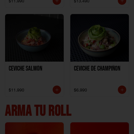
$11.990
$13.490
Ceviche Salmón
Ceviche de Champiñon
$11.990
$6.990
ARMA TU ROLL