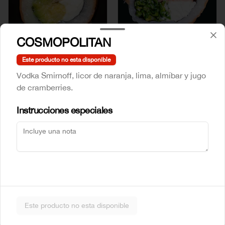
COSMOPOLITAN
Mr Sake
Sake Atun
Este producto no esta disponible
Vodka Smirnoff, licor de naranja, lima, almíbar y jugo
$5.990
$6.990
de cramberries.
Instrucciones especiales
Sake Crab
Sake Ebi
Este producto no esta disponible