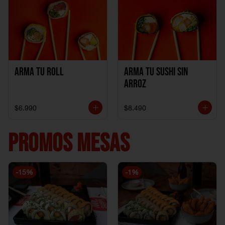
Arma Tu Roll
Arma tu Sushi sin
Arroz
$6.990
$8.490
PROMOS MESAS
-
15
%
-
1
%