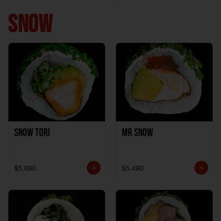
+ 1California Kani +
1Katzu de Pollo
SNOW
Snow Tori
Mr Snow
$5.690
$5.490