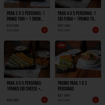
Para 2 o 3 personas: 1
Para 4 o 5 personas: 1
Panko Tori + 1 Snow
Ebi Furai + 1Panko Tori
Ebi Cheese + 1
+ 1Snow Kani +
$16.990
$37.490
California Sake Cheese
1California Sake +
$19.990
$37.990
1Katzu de Pollo +
1Katzu de Camaron
-
8
%
Para 4 o 5 personas:
Promo Para 1 o 2
1Panko Ebi Cheese +
personas
1Panko Tori + 1Snow
$21.990
Sake + 1Avocado Beto
$36.990
$23.990