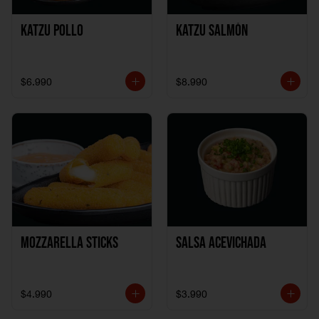
Katzu Pollo
Katzu Salmón
$6.990
$8.990
Mozzarella Sticks
Salsa Acevichada
$4.990
$3.990