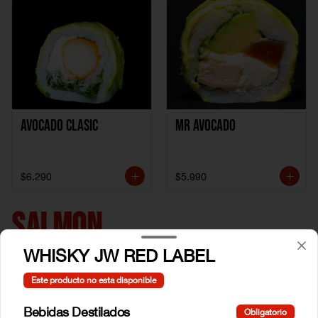
Avocado clasic
Mr Avocado
$6.290
$5.990
SALMON
WHISKY JW RED LABEL
Este producto no esta disponible
Bebidas Destilados
Obligatorio