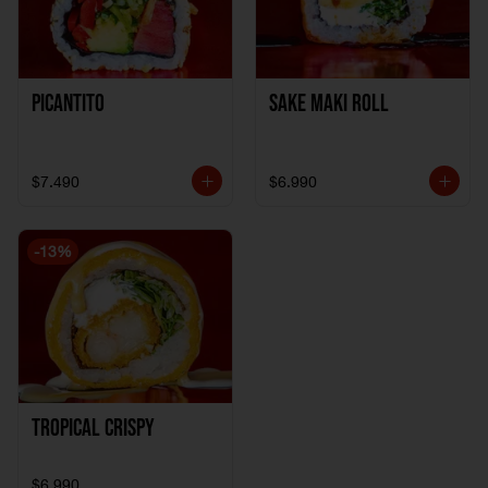
Picantito
Sake Maki Roll
$7.490
$6.990
-
13
%
Tropical crispy
$6.990