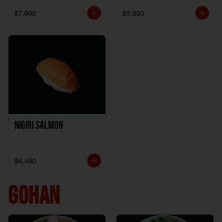
$7.990
$5.990
Nigiri Salmon
$6.490
GOHAN