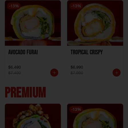
-
13
%
-
13
%
Avocado Furai
Tropical crispy
$6.490
$6.990
$7.490
$7.990
PREMIUM
-
13
%