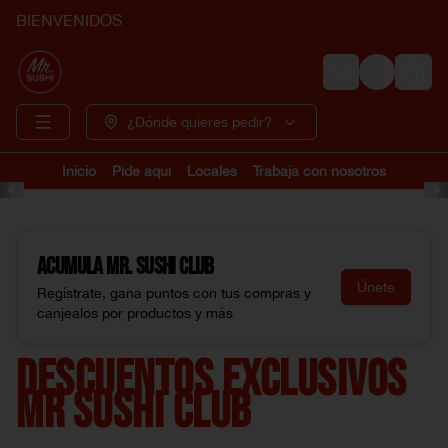
BIENVENIDOS
Login
¿Dónde quieres pedir?
Inicio
Pide aquí
Locales
Trabaja con nosotros
Acumula
Mr. Sushi Club
Únete
Regístrate, gana puntos con tus compras y
canjealos por productos y más
DESCUENTOS EXCLUSIVOS
MR SUSHI CLUB