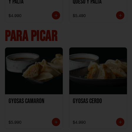
y Palta
Queso y Palta
$4.990
$5.490
PARA PICAR
Gyosas Camarón
Gyosas Cerdo
$5.990
$4.990