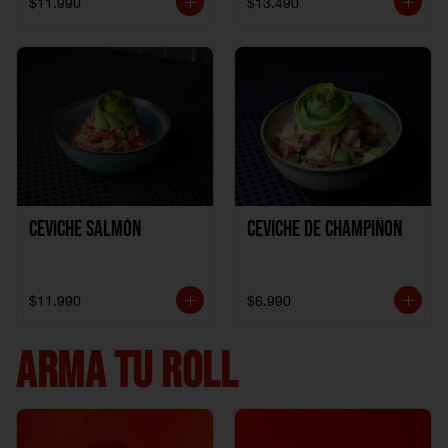
$11.990
$13.490
Ceviche Salmón
Ceviche de Champiñon
$11.990
$6.990
ARMA TU ROLL