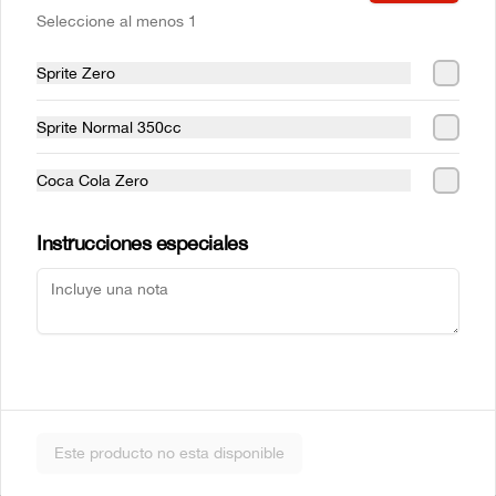
Seleccione al menos 1
Sprite Zero
Mr Sake
Sake Atun
Sprite Normal 350cc
Coca Cola Zero
$5.990
$6.990
Instrucciones especiales
Sake Crab
Sake Ebi
Este producto no esta disponible