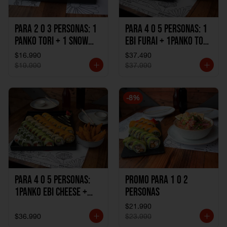
Para 2 o 3 personas: 1
Para 4 o 5 personas: 1
Panko Tori + 1 Snow
Ebi Furai + 1Panko Tori
Ebi Cheese + 1
+ 1Snow Kani +
$16.990
$37.490
California Sake Cheese
1California Sake +
$19.990
$37.990
1Katzu de Pollo +
1Katzu de Camaron
-
8
%
Para 4 o 5 personas:
Promo Para 1 o 2
1Panko Ebi Cheese +
personas
1Panko Tori + 1Snow
$21.990
Sake + 1Avocado Beto
$36.990
$23.990