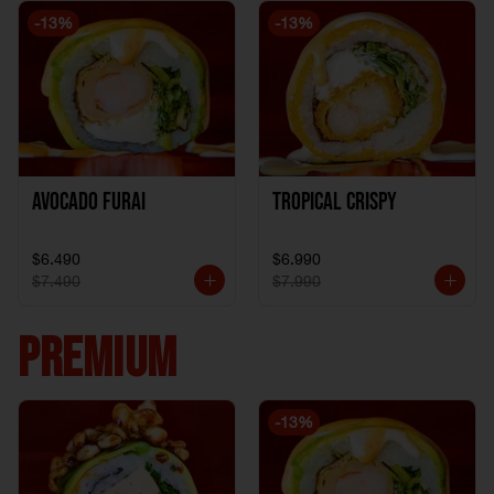
-
13
%
-
13
%
Avocado Furai
Tropical crispy
$6.490
$6.990
$7.490
$7.990
PREMIUM
-
13
%