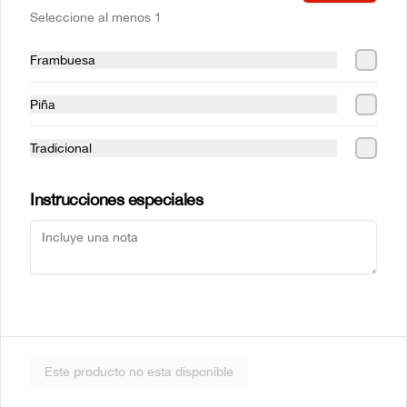
Seleccione al menos 1
Frambuesa
Mr Sake
Sake Atun
Piña
Tradicional
$5.990
$6.990
Instrucciones especiales
Sake Crab
Sake Ebi
Este producto no esta disponible