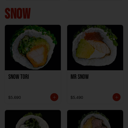
+ 1California Kani +
1Katzu de Pollo
SNOW
Snow Tori
Mr Snow
$5.690
$5.490