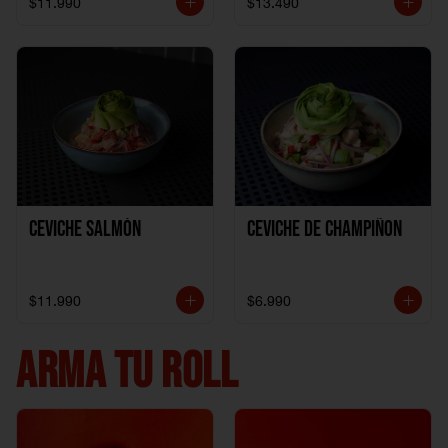
$11.990
$13.490
Ceviche Salmón
Ceviche de Champiñon
$11.990
$6.990
ARMA TU ROLL