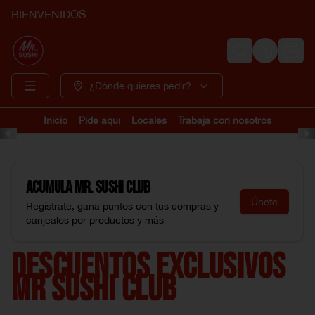
BIENVENIDOS
Login
¿Dónde quieres pedir?
Inicio
Pide aquí
Locales
Trabaja con nosotros
Acumula
Mr. Sushi Club
Únete
Regístrate, gana puntos con tus compras y
canjealos por productos y más
DESCUENTOS EXCLUSIVOS
MR SUSHI CLUB