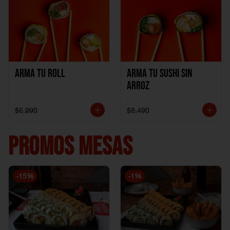
Arma Tu Roll
Arma tu Sushi sin
Arroz
$6.990
$8.490
PROMOS MESAS
-
15
%
-
1
%