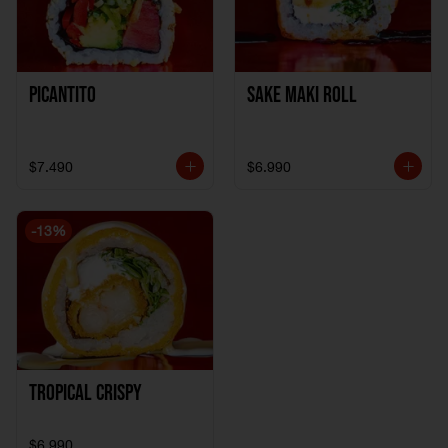
Picantito
Sake Maki Roll
$7.490
$6.990
-
13
%
Tropical crispy
$6.990