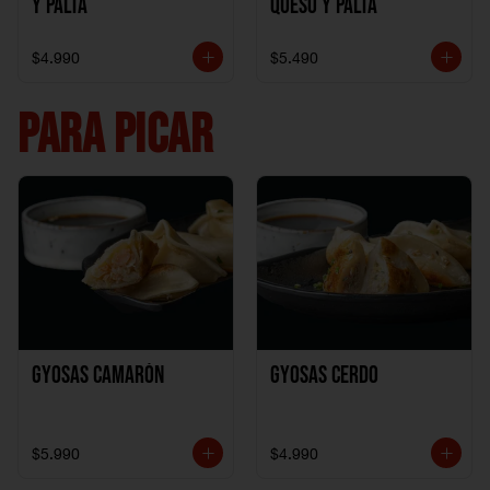
y Palta
Queso y Palta
$4.990
$5.490
PARA PICAR
Gyosas Camarón
Gyosas Cerdo
$5.990
$4.990