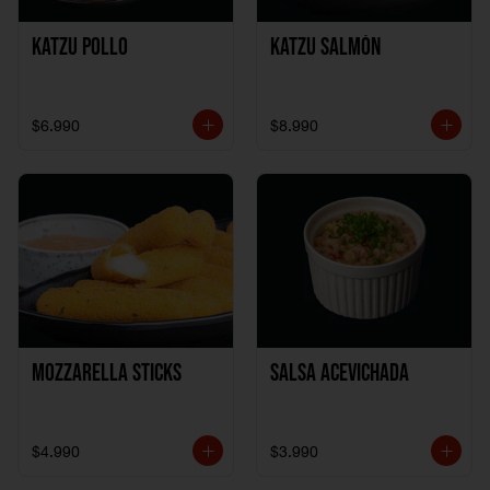
Katzu Pollo
Katzu Salmón
$6.990
$8.990
Mozzarella Sticks
Salsa Acevichada
$4.990
$3.990