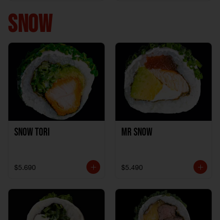
+ 1California Kani +
1Katzu de Pollo
SNOW
Snow Tori
Mr Snow
$5.690
$5.490