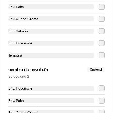
Avocado Sake
Avocado Tako
Env. Palta
Env. Queso Crema
$6.290
$8.990
Env. Salmón
Env. Hosomaki
Tempura
cambio de envoltura
Opcional
Seleccione 2
Avocado Tempura
Avocado Tori
Env. Hosomaki
Env. Palta
$6.590
$5.990
Env. Queso Crema