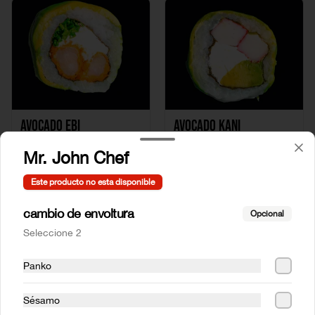
Avocado Ebi
Avocado Kani
Mr. John Chef
$6.490
$5.490
Este producto no esta disponible
cambio de envoltura
Opcional
Seleccione 2
Panko
Sésamo