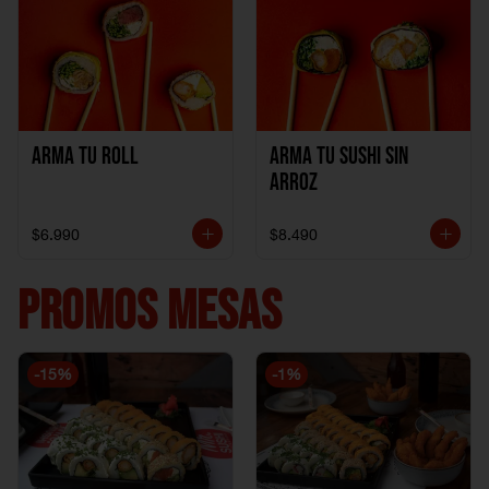
Arma Tu Roll
Arma tu Sushi sin
Arroz
$6.990
$8.490
PROMOS MESAS
-
15
%
-
1
%