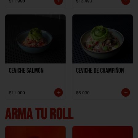
$11.990
$13.490
Ceviche Salmón
Ceviche de Champiñon
$11.990
$6.990
ARMA TU ROLL