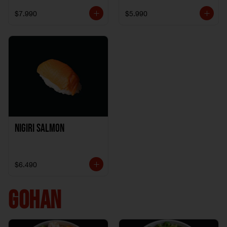
$7.990
$5.990
Nigiri Salmon
$6.490
GOHAN