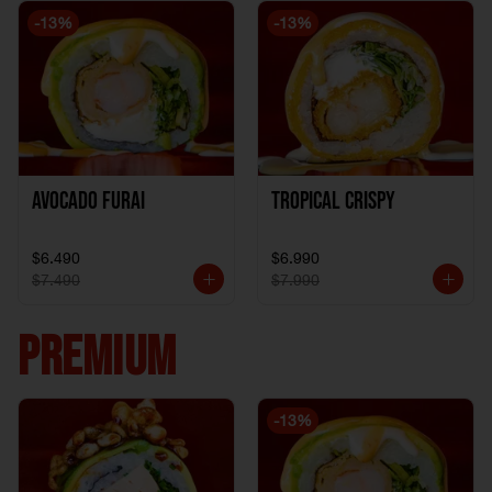
-
13
%
-
13
%
Avocado Furai
Tropical crispy
$6.490
$6.990
$7.490
$7.990
PREMIUM
-
13
%