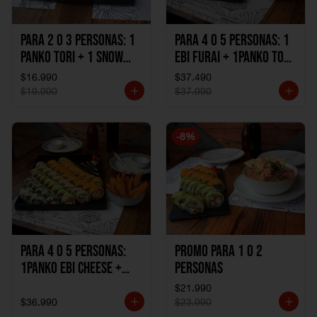
Para 2 o 3 personas: 1
Para 4 o 5 personas: 1
Panko Tori + 1 Snow
Ebi Furai + 1Panko Tori
Ebi Cheese + 1
+ 1Snow Kani +
$16.990
$37.490
California Sake Cheese
1California Sake +
$19.990
$37.990
1Katzu de Pollo +
1Katzu de Camaron
-
8
%
Para 4 o 5 personas:
Promo Para 1 o 2
1Panko Ebi Cheese +
personas
1Panko Tori + 1Snow
$21.990
Sake + 1Avocado Beto
$36.990
$23.990