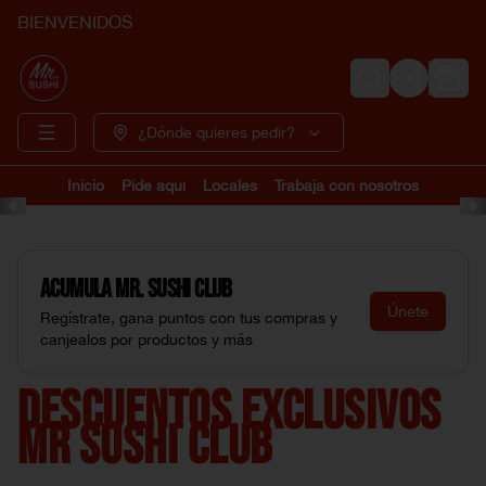
BIENVENIDOS
Login
¿Dónde quieres pedir?
Inicio
Pide aquí
Locales
Trabaja con nosotros
Acumula
Mr. Sushi Club
Únete
Regístrate, gana puntos con tus compras y
canjealos por productos y más
DESCUENTOS EXCLUSIVOS
MR SUSHI CLUB