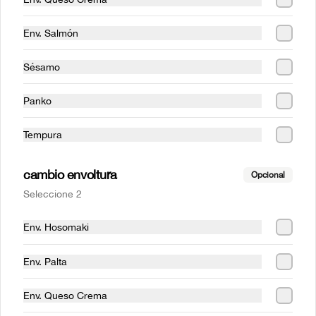
Env. Salmón
Sésamo
Panko
Avocado clasic
Mr Avocado
Tempura
cambio envoltura
$6.290
$5.990
Opcional
Seleccione 2
SALMON
Env. Hosomaki
Env. Palta
Env. Queso Crema