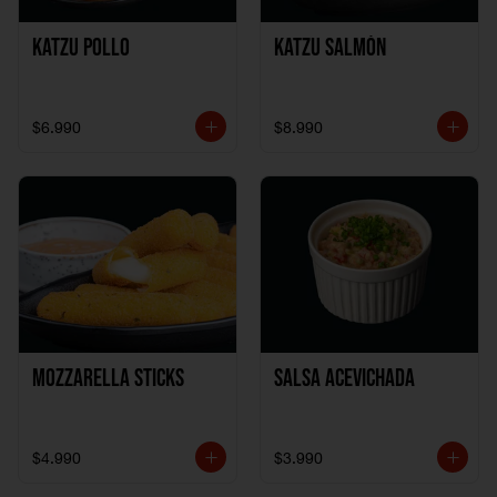
Katzu Pollo
Katzu Salmón
$6.990
$8.990
Mozzarella Sticks
Salsa Acevichada
$4.990
$3.990