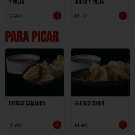
y Palta
Queso y Palta
$4.990
$5.490
PARA PICAR
Gyosas Camarón
Gyosas Cerdo
$5.990
$4.990