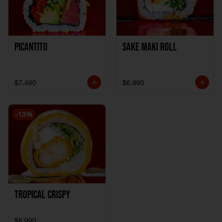
Picantito
Sake Maki Roll
$7.490
$6.990
-
13
%
Tropical crispy
$6.990