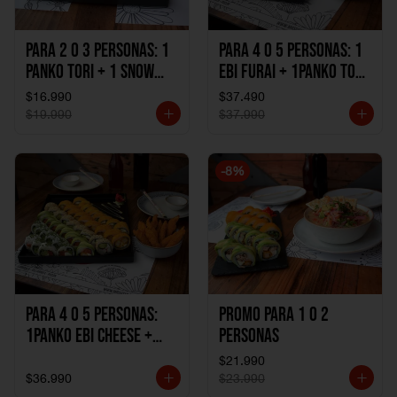
Para 2 o 3 personas: 1
Para 4 o 5 personas: 1
Panko Tori + 1 Snow
Ebi Furai + 1Panko Tori
Ebi Cheese + 1
+ 1Snow Kani +
$16.990
$37.490
California Sake Cheese
1California Sake +
$19.990
$37.990
1Katzu de Pollo +
1Katzu de Camaron
-
8
%
Para 4 o 5 personas:
Promo Para 1 o 2
1Panko Ebi Cheese +
personas
1Panko Tori + 1Snow
$21.990
Sake + 1Avocado Beto
$36.990
$23.990