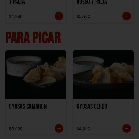
y Palta
Queso y Palta
$4.990
$5.490
PARA PICAR
Gyosas Camarón
Gyosas Cerdo
$5.990
$4.990