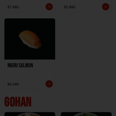
$7.990
$5.990
Nigiri Salmon
$6.490
GOHAN