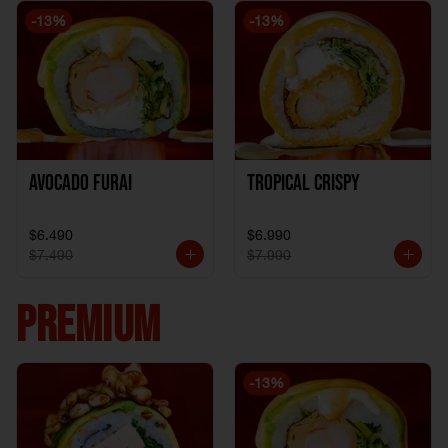
-
13
%
-
13
%
Avocado Furai
Tropical crispy
$6.490
$6.990
$7.490
$7.990
PREMIUM
-
13
%