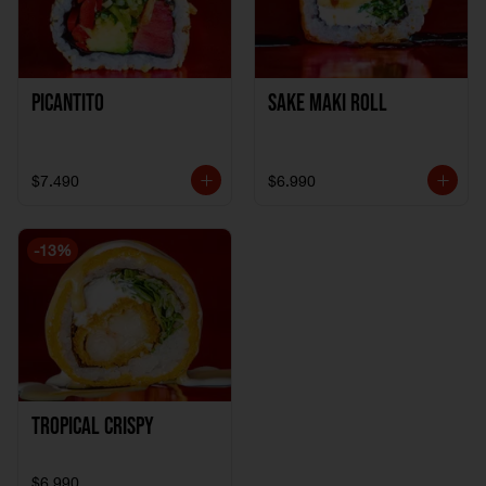
Picantito
Sake Maki Roll
$7.490
$6.990
-
13
%
Tropical crispy
$6.990