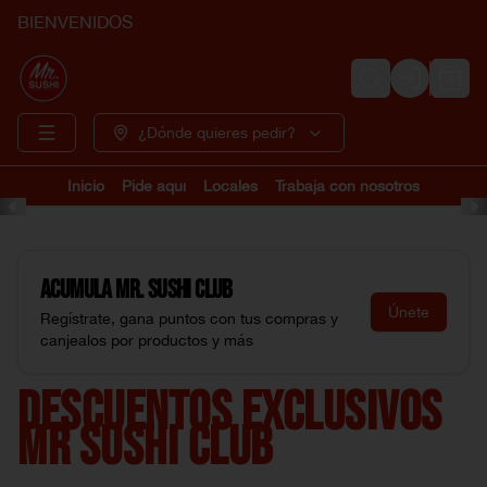
BIENVENIDOS
Login
¿Dónde quieres pedir?
Inicio
Pide aquí
Locales
Trabaja con nosotros
Acumula
Mr. Sushi Club
Únete
Regístrate, gana puntos con tus compras y
canjealos por productos y más
DESCUENTOS EXCLUSIVOS
MR SUSHI CLUB