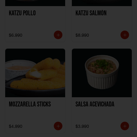
Katzu Pollo
Katzu Salmón
$6.990
$8.990
Mozzarella Sticks
Salsa Acevichada
$4.990
$3.990