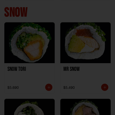
+ 1California Kani +
1Katzu de Pollo
SNOW
Snow Tori
Mr Snow
$5.690
$5.490