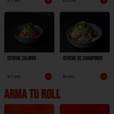
$11.990
$13.490
Ceviche Salmón
Ceviche de Champiñon
$11.990
$6.990
ARMA TU ROLL