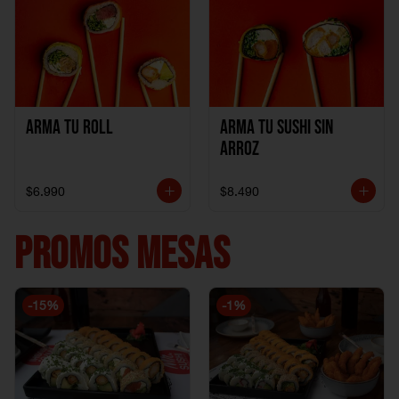
Arma Tu Roll
Arma tu Sushi sin
Arroz
$6.990
$8.490
PROMOS MESAS
-
15
%
-
1
%