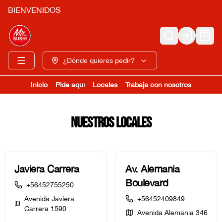
BIENVENIDOS
Login
¿Dónde quieres pedir?
Inicio
Pide aquí
Locales
Trabaja con nosotros
Nuestros locales
Javiera Carrera
Av. Alemania
Boulevard
+56452755250
Avenida Javiera
+56452409849
Carrera 1590
Avenida Alemania 346