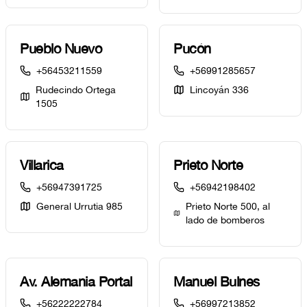
Pueblo Nuevo
Pucón
+56453211559
+56991285657
Rudecindo Ortega
Lincoyán 336
1505
Villarica
Prieto Norte
+56947391725
+56942198402
General Urrutia 985
Prieto Norte 500, al
lado de bomberos
Av. Alemania Portal
Manuel Bulnes
+56222222784
+56997213852